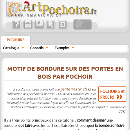
POCHOIRS
Catalogue
Conseils
Exemples
MOTIF DE BORDURE SUR DES PORTES EN
BOIS PAR POCHOIR
petite master class
Il y a dix ans, nous avons fait une
sur
POCHOIRS et
l'utilisation des pochoirs à horizon. Et l'une des surfaces était les
PRIX ici
portes d'un petit portail. Maintenant nous avons décidé de les
renouveler et de faire une autre leçon visuelle sur l'utilisation des
pochoirs artistiques. Ci-dessous, vous trouverez la photo de l'aspect qu'elle avait en
2012.
Il y a trois points principaux dans ce tutoriel :
comment dessiner
une
bordure,
que faire
avec les parties affaissées et pourquoi
la bombe adhésive