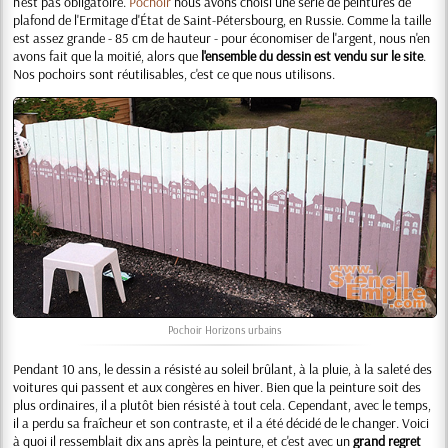
n'est pas obligatoire.
Pochoir
nous avons choisi une série de peintures de
plafond de l'Ermitage d'État de Saint-Pétersbourg, en Russie. Comme la taille
est assez grande - 85 cm de hauteur - pour économiser de l'argent, nous n'en
avons fait que la moitié, alors que
l'ensemble du dessin est vendu sur le site
.
Nos pochoirs sont réutilisables, c'est ce que nous utilisons.
Pochoir
Horizons urbains
Pendant 10 ans, le dessin a résisté au soleil brûlant, à la pluie, à la saleté des
voitures qui passent et aux congères en hiver. Bien que la peinture soit des
plus ordinaires, il a plutôt bien résisté à tout cela. Cependant, avec le temps,
il a perdu sa fraîcheur et son contraste, et il a été décidé de le changer. Voici
à quoi il ressemblait dix ans après la peinture, et c'est avec un
grand regret