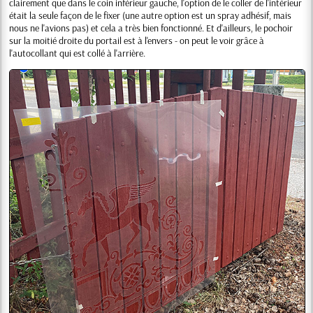
clairement que dans le coin inférieur gauche, l'option de le coller de l'intérieur
était la seule façon de le fixer (une autre option est un spray adhésif, mais
nous ne l'avions pas) et cela a très bien fonctionné. Et d'ailleurs, le pochoir
sur la moitié droite du portail est à l'envers - on peut le voir grâce à
l'autocollant qui est collé à l'arrière.