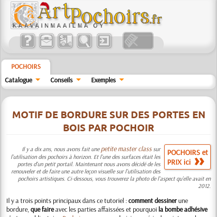
POCHOIRS
Catalogue
Conseils
Exemples
MOTIF DE BORDURE SUR DES PORTES EN
BOIS PAR POCHOIR
petite master class
Il y a dix ans, nous avons fait une
sur
POCHOIRS et
l'utilisation des pochoirs à horizon. Et l'une des surfaces était les
PRIX ici
portes d'un petit portail. Maintenant nous avons décidé de les
renouveler et de faire une autre leçon visuelle sur l'utilisation des
pochoirs artistiques. Ci-dessous, vous trouverez la photo de l'aspect qu'elle avait en
2012.
Il y a trois points principaux dans ce tutoriel :
comment dessiner
une
bordure,
que faire
avec les parties affaissées et pourquoi
la bombe adhésive