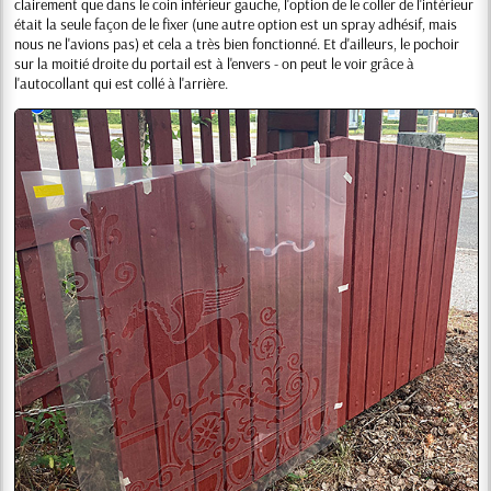
clairement que dans le coin inférieur gauche, l'option de le coller de l'intérieur
était la seule façon de le fixer (une autre option est un spray adhésif, mais
nous ne l'avions pas) et cela a très bien fonctionné. Et d'ailleurs, le pochoir
sur la moitié droite du portail est à l'envers - on peut le voir grâce à
l'autocollant qui est collé à l'arrière.