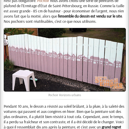
n'est pas obligatoire.
Pochoir
nous avons choisi une série de peintures de
plafond de l'Ermitage d'État de Saint-Pétersbourg, en Russie. Comme la taille
est assez grande - 85 cm de hauteur - pour économiser de l'argent, nous n'en
avons fait que la moitié, alors que
l'ensemble du dessin est vendu sur le site
.
Nos pochoirs sont réutilisables, c'est ce que nous utilisons.
Pochoir
Horizons urbains
Pendant 10 ans, le dessin a résisté au soleil brûlant, à la pluie, à la saleté des
voitures qui passent et aux congères en hiver. Bien que la peinture soit des
plus ordinaires, il a plutôt bien résisté à tout cela. Cependant, avec le temps,
il a perdu sa fraîcheur et son contraste, et il a été décidé de le changer. Voici
à quoi il ressemblait dix ans après la peinture, et c'est avec un
grand regret