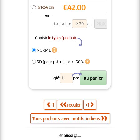
€
42.00
51x56 cm
... ou ...
ta taille
cm
Choisir
le type d’pochoir
Y
NORME
3D (pour plâtre), prix +30%
X
qté:
pce.
-1
reculer
+1
Tous pochoirs avec motifs indiens
et aussi ça...