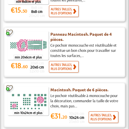
toutes les peintures,...
min 8x8cm et plus
8x8 cm
€15.
AUTRES TAILLES,
50
8x8 cm
PLUS D'OPTIONS
20x20 cm
Panneau Macintosh. Paquet de 4
pièces.
Ce pochoir monocouche est réutilisable et
constitue un bon choix pour travailler sur
toutes les surfaces,...
min 20x6cm et plus
20x6 cm
€18.
AUTRES TAILLES,
60
20x6 cm
PLUS D'OPTIONS
32x10 cm
Macintosh. Paquet de 6 pièces.
Le pochoir réutilisable à monocouche pour
la décoration, commander la taille de votre
choix, mais pas...
min 10x24cm et plus
10x24 cm
€31.
AUTRES TAILLES,
20
10x24 cm
PLUS D'OPTIONS
25x60 cm