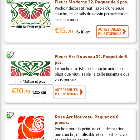
Fleurs Moderne 32. Paquet de 6 pcs.
Pochoir décoratif réutilisable d'une seule
couche, les détails du dessin permettent de
le commander...
min 6x10cm et plus
6x10 cm
€15.
AUTRES TAILLES,
20
6x10 cm
PLUS D'OPTIONS
20x32 cm
Fleurs Art Nouveau 31. Paquet de 6
pcs.
Le pochoir artistique à couche unique en
plastique réutilisable, la taille maximale que
vous pouvez...
min 12x5cm et plus
12x5 cm
€10.
AUTRES TAILLES,
70
12x5 cm
PLUS D'OPTIONS
25x9 cm
Rose Art Nouveau. Paquet de 6
pièces.
Pochoir pour la peinture et la décoration,
une couche, réutilisable et compatible avec