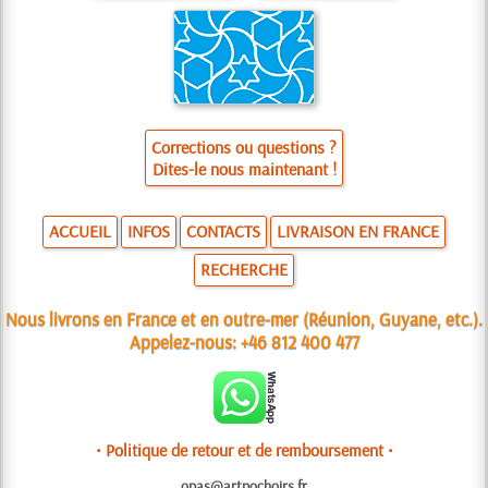
Corrections ou questions ?
Dites-le nous maintenant !
ACCUEIL
INFOS
CONTACTS
LIVRAISON EN FRANCE
RECHERCHE
Nous livrons en France et en outre-mer (Réunion, Guyane, etc.).
Appelez-nous:
+46 812 400 477
• Politique de retour et de remboursement •
opas@artpochoirs.fr