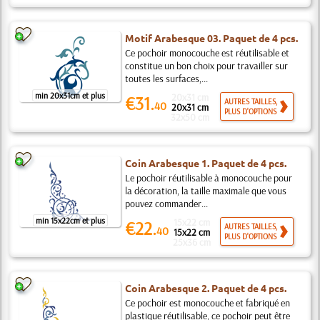
Motif Arabesque 03. Paquet de 4 pcs.
Ce pochoir monocouche est réutilisable et
constitue un bon choix pour travailler sur
toutes les surfaces,...
min 20x31cm et plus
20x31 cm
€31.
AUTRES TAILLES,
40
20x31 cm
PLUS D'OPTIONS
32x50 cm
Coin Arabesque 1. Paquet de 4 pcs.
Le pochoir réutilisable à monocouche pour
la décoration, la taille maximale que vous
pouvez commander...
min 15x22cm et plus
15x22 cm
€22.
AUTRES TAILLES,
40
15x22 cm
PLUS D'OPTIONS
25x36 cm
Coin Arabesque 2. Paquet de 4 pcs.
Ce pochoir est monocouche et fabriqué en
plastique réutilisable, ce pochoir peut être