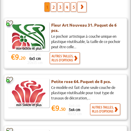
1
2
3
4
5
Fleur Art Nouveau 31. Paquet de 6
pcs.
Le pochoir artistique à couche unique en
plastique réutilisable, la taille de ce pochoir
peut être celle...
min 6x5cm et plus
6x5 cm
€9.
AUTRES TAILLES,
20
6x5 cm
PLUS D'OPTIONS
20x15 cm
Petite rose 64. Paquet de 8 pcs.
Ce modèle est fait d'une seule couche de
plastique réutilisable pour tout type de
travaux de décoration,...
min 5x4cm et plus
5x4 cm
€9.
AUTRES TAILLES,
50
5x4 cm
PLUS D'OPTIONS
16x12 cm