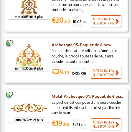
constitue un bon choix pour travailler sur
toutes les surfaces,...
min 10x15cm et plus
10x15 cm
€20.
AUTRES TAILLES,
40
10x15 cm
PLUS D'OPTIONS
25x38 cm
Arabesque 05. Paquet de 6 pcs.
Pochoir décoratif réutilisable d'une seule
couche, le prix de toute taille peut être
calculé instantanément,...
min 15x15cm et plus
15x15 cm
€24.
AUTRES TAILLES,
10
15x15 cm
PLUS D'OPTIONS
25x25 cm
Motif Arabesque 01. Paquet de 6 pcs.
Le pochoir est composé d'une seule couche
et est réutilisable, la taille n'est pas limitée
vers le haut,...
min 5x22cm et plus
5x22 cm
€19.
AUTRES TAILLES,
00
5x21 cm
PLUS D'OPTIONS
20x86 cm