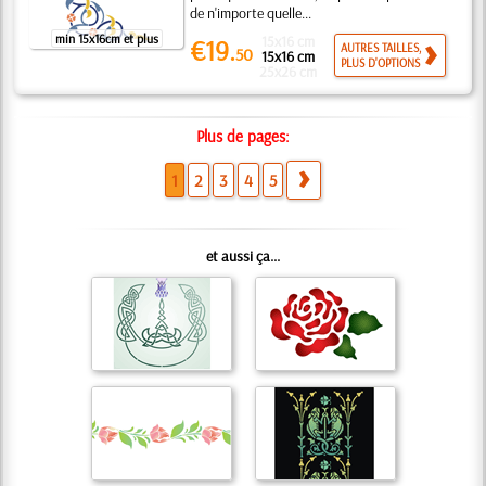
de n'importe quelle...
min 15x16cm et plus
15x16 cm
€19.
AUTRES TAILLES,
50
15x16 cm
PLUS D'OPTIONS
25x26 cm
Plus de pages:
1
2
3
4
5
et aussi ça...