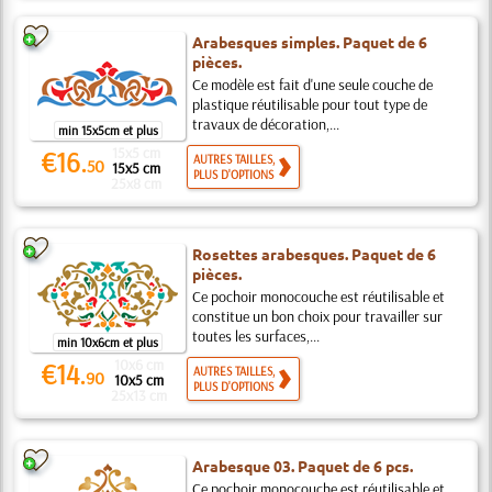
Arabesques simples. Paquet de 6
pièces.
Ce modèle est fait d'une seule couche de
plastique réutilisable pour tout type de
travaux de décoration,...
min 15x5cm et plus
15x5 cm
€16.
AUTRES TAILLES,
50
15x5 cm
PLUS D'OPTIONS
25x8 cm
Rosettes arabesques. Paquet de 6
pièces.
Ce pochoir monocouche est réutilisable et
constitue un bon choix pour travailler sur
toutes les surfaces,...
min 10x6cm et plus
10x6 cm
€14.
AUTRES TAILLES,
90
10x5 cm
PLUS D'OPTIONS
25x13 cm
Arabesque 03. Paquet de 6 pcs.
Ce pochoir monocouche est réutilisable et