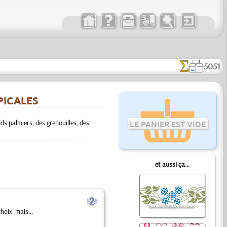
5051
PICALES
ds palmiers, des grenouilles, des
LE PANIER EST VIDE
et aussi ça...
b
oix, mais...