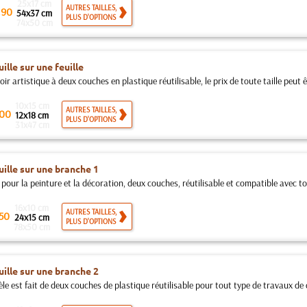
25x17 cm
.
AUTRES TAILLES,
90
54x37 cm
PLUS D'OPTIONS
74x50 cm
ille sur une feuille
ir artistique à deux couches en plastique réutilisable, le prix de toute taille peut êt
10x15 cm
AUTRES TAILLES,
00
12x18 cm
PLUS D'OPTIONS
31x47 cm
ille sur une branche 1
pour la peinture et la décoration, deux couches, réutilisable et compatible avec tou
16x10 cm
AUTRES TAILLES,
50
24x15 cm
PLUS D'OPTIONS
78x50 cm
ille sur une branche 2
e est fait de deux couches de plastique réutilisable pour tout type de travaux de d