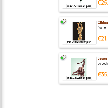
€25
min 12x30cm et plus
Gibbon
Pochoir 
€21.
min 20x58cm et plus
Jeune
Le poch
€35
min 39x57cm et plus