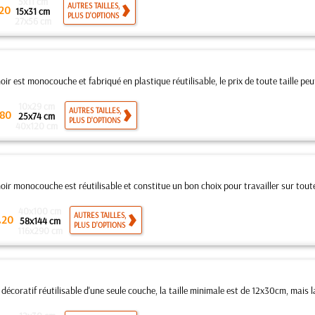
5x11 cm
AUTRES TAILLES,
20
15x31 cm
PLUS D'OPTIONS
27x56 cm
ir est monocouche et fabriqué en plastique réutilisable, le prix de toute taille peut
10x29 cm
AUTRES TAILLES,
80
25x74 cm
PLUS D'OPTIONS
40x120 cm
ir monocouche est réutilisable et constitue un bon choix pour travailler sur toutes
40x100 cm
.
AUTRES TAILLES,
20
58x144 cm
PLUS D'OPTIONS
116x290 cm
décoratif réutilisable d'une seule couche, la taille minimale est de 12x30cm, mais la 