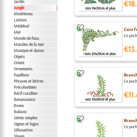
Jardin
€18.
Jungle
min 14x30cm et plus
Khokhloma
Latinos
Médiéval
Coin f
Mer
Ce pocho
Monde de l'eau
Murales de la mer
€13.
Musique et danse
min 20x29cm et plus
Objets
Orient
Ornements
Branch
Papillons
Phrases et lettres
Ce pocho
Précolombien
€11.
Récif corallien
Renaissance
min 10x10cm et plus
Roses
Rubans
Séries simples
Branch
Signes et logos
Ce pocho
Silhouettes
Slaves