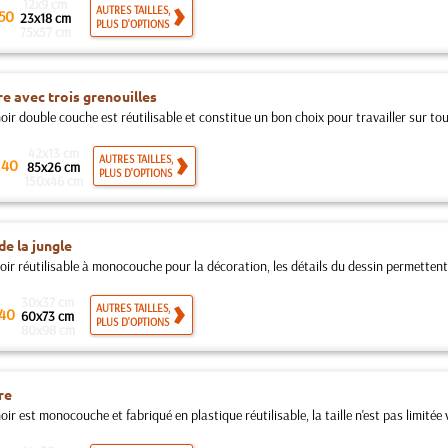
12x9 cm
AUTRES TAILLES,
50
23x18 cm
PLUS D'OPTIONS
75x57 cm
e avec trois grenouilles
ir double couche est réutilisable et constitue un bon choix pour travailler sur tout
42x13 cm
.
AUTRES TAILLES,
40
85x26 cm
PLUS D'OPTIONS
150x46 cm
de la jungle
oir réutilisable à monocouche pour la décoration, les détails du dessin permettent
30x37 cm
AUTRES TAILLES,
40
60x73 cm
PLUS D'OPTIONS
80x98 cm
re
ir est monocouche et fabriqué en plastique réutilisable, la taille n'est pas limitée ve