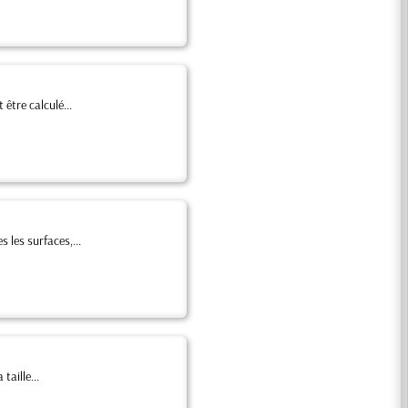
 être calculé...
 les surfaces,...
taille...