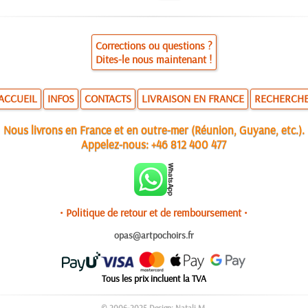
Corrections ou questions ?
Dites-le nous maintenant !
ACCUEIL
INFOS
CONTACTS
LIVRAISON EN FRANCE
RECHERCH
Nous livrons en France et en outre-mer (Réunion, Guyane, etc.).
Appelez-nous:
+46 812 400 477
• Politique de retour et de remboursement •
opas@artpochoirs.fr
Tous les prix incluent la TVA
© 2006-2025 Design: Natali M.