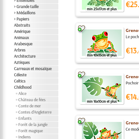
> Ensembles
€25
> Grande taille
min 25x17cm et plus
> Médaillons
> Papiers
Abstraits
Grenou
Amérique
Le pocho
Animaux
Arabesque
€13.
Arbres
min 10x15cm et plus
Architecture
Aztèques
Carreaux et mosaïque
Céleste
Grenou
Celtics
Pochoir 
Childhood
Alice
€14.
Château de fées
min 16x10cm et plus
Conte de mer
Contes d'Angleterre
Enfants
Grenou
Forêt de la jungle
Ce modèl
Forêt magique
Indiens