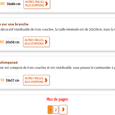
12x30 cm
.
AUTRES TAILLES,
60
36x84 cm
PLUS D'OPTIONS
72x180 cm
 sur une branche
décoratif réutilisable de trois couches, la taille minimale est de 20x58cm, mais la t
20x58 cm
AUTRES TAILLES,
40
20x58 cm
PLUS D'OPTIONS
30x87 cm
 chimpanzé
oir est composé de trois couches et est réutilisable, vous pouvez le commander à pa
39x57 cm
.
AUTRES TAILLES,
10
39x57 cm
PLUS D'OPTIONS
57x83 cm
Plus de pages:
1
2