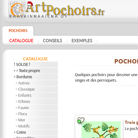
POCHOIRS
CATALOGUE
CONSEILS
EXEMPLES
|
|
|
CATALOGUE
POCHOI
! SOLDE !
> > Texte propre
Quelques pochoirs pour dessiner une f
> Bordures
singes et des perroquets.
Autres
Classique
Enfants
Ethnos
Faune
Flora
Mer
Trois 
Motifs
Le pocho
> Coins