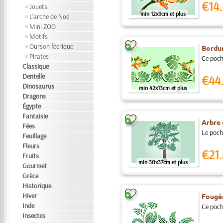
€14.
Jouets
min 12x9cm et plus
L'arche de Noé
Mini ZOO
Motifs
Ourson féerique
Bordur
Pirates
Ce pocho
Classique
Dentelle
€44
Dinosaurus
min 42x13cm et plus
Dragons
Égypte
Fantaisie
Arbre 
Fées
Le poch
Feuillage
Fleurs
€21.
Fruits
min 30x37cm et plus
Gourmet
Grèce
Historique
Hiver
Fougè
Inde
Ce pocho
Insectes