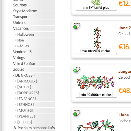
€12.
Sourires
min 5x11cm et plus
Style Moderne
Transport
Univers
liane 2
Vacances
Ce pocho
Halloween
Noël
€16.
Pâques
min 10x29cm et plus
Vendredi 13
Vikings
Ville d'Ephèse
Zodiac
Jungle
• DE GROSS •
Ce pocho
[ANIMAUX]
[AUTRE]
€48
[BORDURES]
min 40x100cm et plus
[ENFANCE]
[ETHNOS]
[MOTIFS]
Liane
[PLANTES]
Pochoir 
[TEXTES]
❧ Pochoirs personnalisés