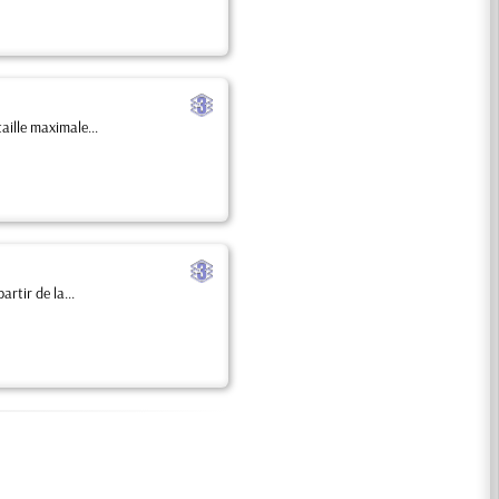
c
aille maximale...
c
rtir de la...