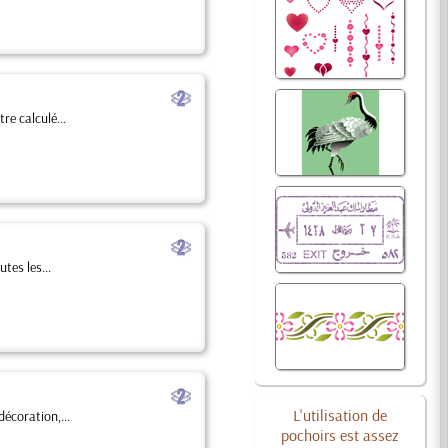
b
re calculé...
b
tes les...
b
L'utilisation de
écoration,...
pochoirs est assez