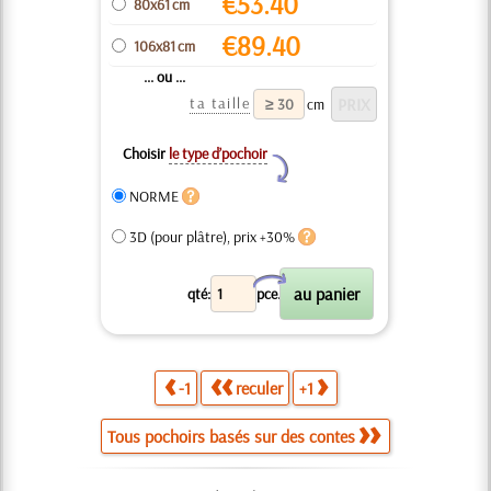
€
53.40
80x61 cm
€
89.40
106x81 cm
... ou ...
ta taille
cm
Choisir
le type d’pochoir
Y
NORME
3D (pour plâtre), prix +30%
X
qté:
pce.
-1
reculer
+1
Tous pochoirs basés sur des contes