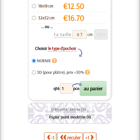
€
12.50
18x18 cm
€
16.70
32x32 cm
... ou ...
ta taille
cm
Choisir
le type d’pochoir
Y
NORME
3D (pour plâtre), prix +30%
X
qté:
pce.
Dessins assortis:
Papier peint moderne 08
-1
reculer
+1