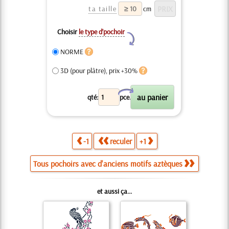
ta taille
cm
Choisir
le type d’pochoir
Y
NORME
3D (pour plâtre), prix +30%
X
qté:
pce.
-1
reculer
+1
Tous pochoirs avec d'anciens motifs aztèques
et aussi ça...