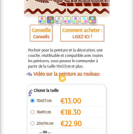
Conseille
Comment acheter :
Conseils
LISEZ ICI !
Pochoir pour la peinture et la décoration, une
couche, réutilisable et compatible avec toutes
les peintures, vous pouvez le commander à
partir de la taille 10x57cm et plus.
O
Vidéo sur la peinture au rouleau:
Choisir la taille
Z
€
13.00
10x57 cm
€
18.30
16x91 cm
€
22.90
20x114 cm
... ou ...