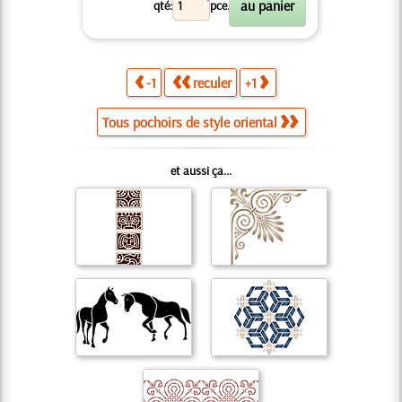
X
qté:
pce.
-1
reculer
+1
Tous pochoirs de style oriental
et aussi ça...