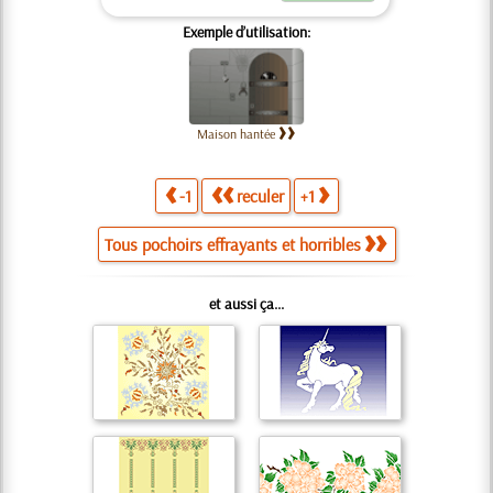
Exemple d’utilisation:
Maison hantée
-1
reculer
+1
Tous pochoirs effrayants et horribles
et aussi ça...