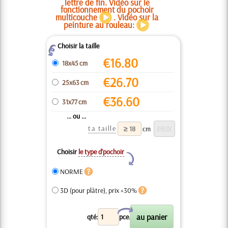
lettre de fin. Vidéo sur le
fonctionnement du pochoir
multicouche
. Vidéo sur la
peinture au rouleau:
Choisir la taille
Z
€
16.80
18x45 cm
€
26.70
25x63 cm
€
36.60
31x77 cm
... ou ...
ta taille
cm
Choisir
le type d’pochoir
Y
NORME
3D (pour plâtre), prix +30%
X
qté:
pce.