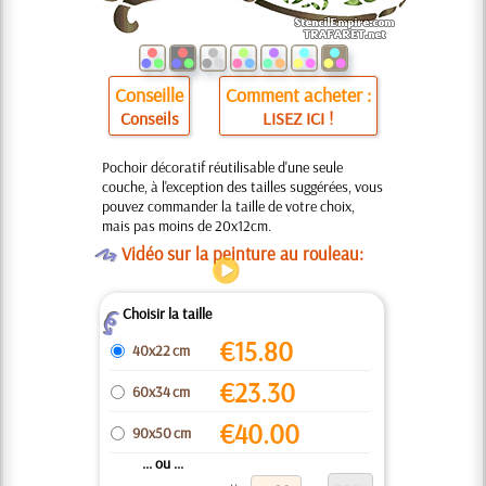
Conseille
Comment acheter :
Conseils
LISEZ ICI !
Pochoir décoratif réutilisable d'une seule
couche, à l'exception des tailles suggérées, vous
pouvez commander la taille de votre choix,
mais pas moins de 20x12cm.
O
Vidéo sur la peinture au rouleau:
Choisir la taille
Z
€
15.80
40x22 cm
€
23.30
60x34 cm
€
40.00
90x50 cm
... ou ...