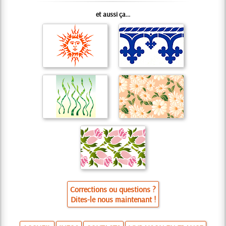
et aussi ça...
Corrections ou questions ?
Dites-le nous maintenant !