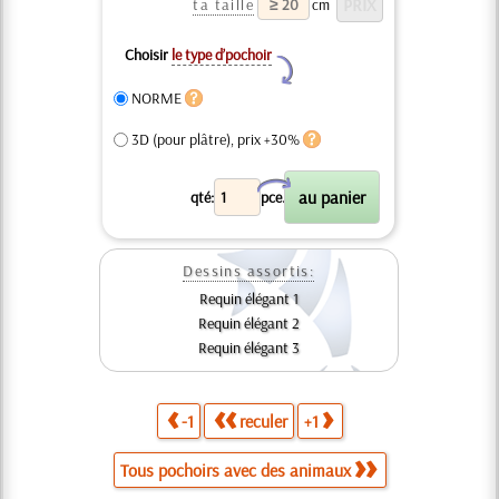
ta taille
cm
Choisir
le type d’pochoir
Y
NORME
3D (pour plâtre), prix +30%
X
qté:
pce.
Dessins assortis:
Requin élégant 1
Requin élégant 2
Requin élégant 3
-1
reculer
+1
Tous pochoirs avec des animaux