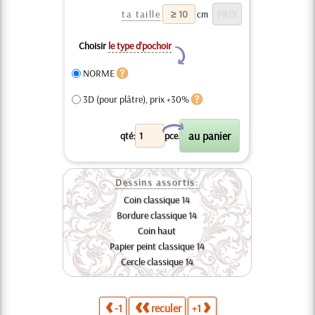
ta taille
cm
Choisir
le type d’pochoir
Y
NORME
3D (pour plâtre), prix +30%
X
qté:
pce.
Dessins assortis:
Coin classique 14
Bordure classique 14
Coin haut
Papier peint classique 14
Cercle classique 14
-1
reculer
+1