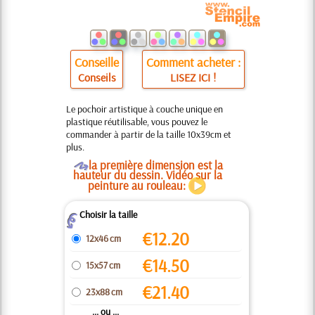
Conseille
Comment acheter :
Conseils
LISEZ ICI !
Le pochoir artistique à couche unique en
plastique réutilisable, vous pouvez le
commander à partir de la taille 10x39cm et
plus.
O
la première dimension est la
hauteur du dessin. Vidéo sur la
peinture au rouleau:
Choisir la taille
Z
€
12.20
12x46 cm
€
14.50
15x57 cm
€
21.40
23x88 cm
... ou ...