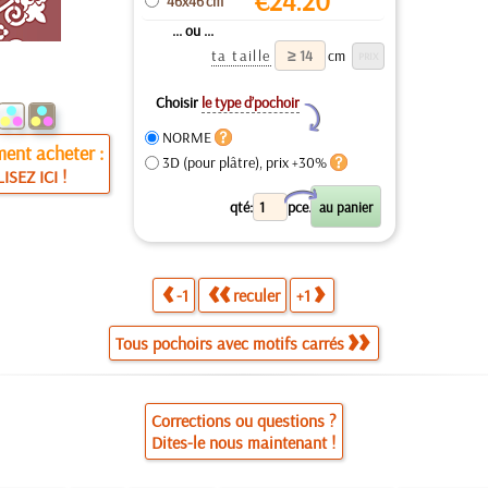
€
24.20
46x46 cm
... ou ...
ta taille
cm
Choisir
le type d’pochoir
Y
NORME
ent acheter :
3D (pour plâtre), prix +30%
LISEZ ICI !
X
qté:
pce.
-1
reculer
+1
Tous pochoirs avec motifs carrés
Corrections ou questions ?
Dites-le nous maintenant !