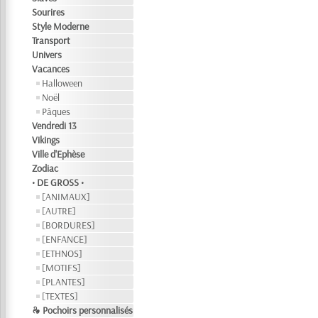
Sourires
Style Moderne
Transport
Univers
Vacances
Halloween
Noël
Pâques
Vendredi 13
Vikings
Ville d'Ephèse
Zodiac
• DE GROSS •
[ANIMAUX]
[AUTRE]
[BORDURES]
[ENFANCE]
[ETHNOS]
[MOTIFS]
[PLANTES]
[TEXTES]
❧ Pochoirs personnalisés