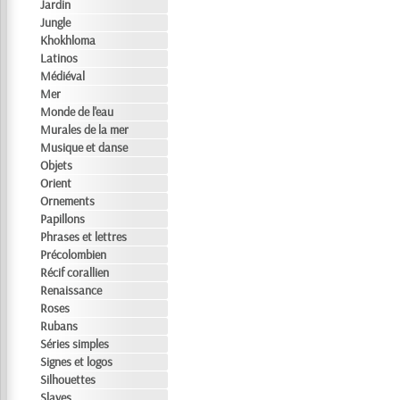
Jardin
Jungle
Khokhloma
Latinos
Médiéval
Mer
Monde de l'eau
Murales de la mer
Musique et danse
Objets
Orient
Ornements
Papillons
Phrases et lettres
Précolombien
Récif corallien
Renaissance
Roses
Rubans
Séries simples
Signes et logos
Silhouettes
Slaves