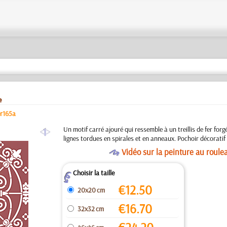
e
er165a
a
Un motif carré ajouré qui ressemble à un treillis de fer forgé
lignes tordues en spirales et en anneaux. Pochoir décorat
O
Vidéo sur la peinture au roule
Choisir la taille
Z
€
12.50
20x20 cm
€
16.70
32x32 cm