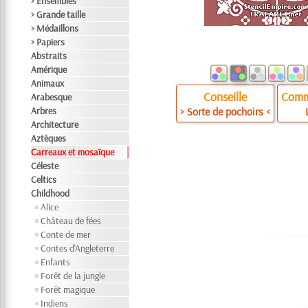
> Ensembles
> Grande taille
> Médaillons
> Papiers
Abstraits
Amérique
Animaux
Conseille
Comm
Arabesque
Arbres
> Sorte de pochoirs <
Architecture
Aztèques
Carreaux et mosaïque
Céleste
Celtics
Childhood
Alice
Château de fées
Conte de mer
Contes d'Angleterre
Enfants
Forêt de la jungle
Forêt magique
Indiens