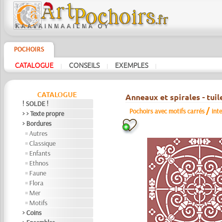
POCHOIRS
CATALOGUE
CONSEILS
EXEMPLES
|
|
|
CATALOGUE
Anneaux et spirales - tuil
! SOLDE !
/
Pochoirs avec motifs carrés
int
> > Texte propre
> Bordures
Autres
Classique
Enfants
Ethnos
Faune
Flora
Mer
Motifs
> Coins