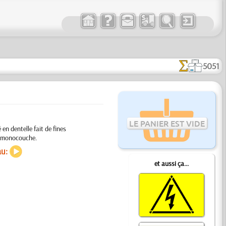
5051
LE PANIER EST VIDE
 en dentelle fait de fines
if monocouche.
au:
et aussi ça...