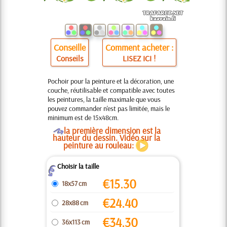
Conseille
Comment acheter :
Conseils
LISEZ ICI !
Pochoir pour la peinture et la décoration, une
couche, réutilisable et compatible avec toutes
les peintures, la taille maximale que vous
pouvez commander n'est pas limitée, mais le
minimum est de 15x48cm.
O
la première dimension est la
hauteur du dessin. Vidéo sur la
peinture au rouleau:
Choisir la taille
Z
€
15.30
18x57 cm
€
24.40
28x88 cm
€
34.30
36x113 cm