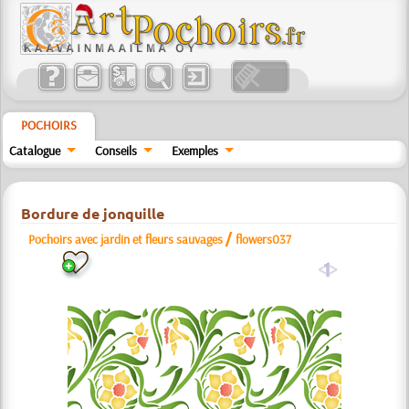
POCHOIRS
Catalogue
Conseils
Exemples
Bordure de jonquille
/
Pochoirs avec jardin et fleurs sauvages
flowers037
a