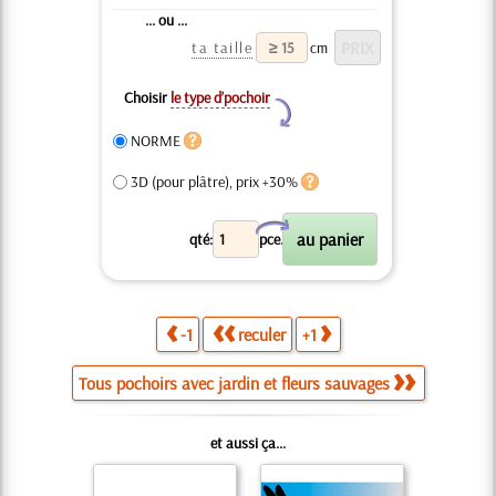
... ou ...
ta taille
cm
Choisir
le type d’pochoir
Y
NORME
3D (pour plâtre), prix +30%
X
qté:
pce.
-1
reculer
+1
Tous pochoirs avec jardin et fleurs sauvages
et aussi ça...