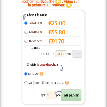
pochoir multicouche
. Vidéo sur
la peinture au rouleau:
Choisir la taille
Z
€
25.00
30x43 cm
€
55.80
60x86 cm
€
91.70
82x117 cm
... ou ...
ta taille
cm
Choisir
le type d’pochoir
Y
NORME
3D (pour plâtre), prix +30%
X
qté:
pce.