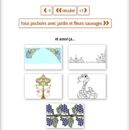
-1
reculer
+1
Tous pochoirs avec jardin et fleurs sauvages
et aussi ça...