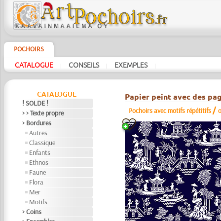
POCHOIRS
CATALOGUE
CONSEILS
EXEMPLES
|
|
|
CATALOGUE
Papier peint avec des pa
! SOLDE !
/
Pochoirs avec motifs répétitifs
o
> > Texte propre
> Bordures
Autres
Classique
Enfants
Ethnos
Faune
Flora
Mer
Motifs
> Coins