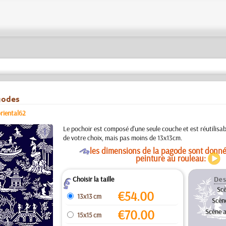
godes
riental62
a
Le pochoir est composé d'une seule couche et est réutilisab
de votre choix, mais pas moins de 13x13cm.
O
les dimensions de la pagode sont donné
peinture au rouleau:
Choisir la taille
Des
Z
Scè
€
54.00
13x13 cm
Scèn
€
70.00
Scène a
15x15 cm