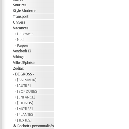
Sourires
Style Moderne
Transport
Univers
Vacances
Halloween
Noël
Pâques
Vendredi 13
Vikings
Ville d'Ephèse
Zodiac
• DE GROSS •
[ANIMAUX]
[AUTRE]
[BORDURES]
[ENFANCE]
[ETHNOS]
[MOTIFS]
[PLANTES]
[TEXTES]
❧ Pochoirs personnalisés