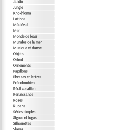
Jardin
Jungle
Khokhloma
Latinos
Médiéval
Mer
Monde de l'eau
Murales de la mer
Musique et danse
Objets
Orient
Ornements
Papillons
Phrases et lettres
Précolombien
Récif corallien
Renaissance
Roses
Rubans
Séries simples
Signes et logos
Silhouettes
Slaves