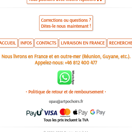
Corrections ou questions ?
Dites-le nous maintenant !
ACCUEIL
INFOS
CONTACTS
LIVRAISON EN FRANCE
RECHERCH
Nous livrons en France et en outre-mer (Réunion, Guyane, etc.).
Appelez-nous:
+46 812 400 477
• Politique de retour et de remboursement •
opas@artpochoirs.fr
Tous les prix incluent la TVA