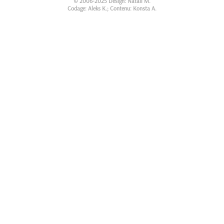
© 2006-2025 Design: Natali M.
Codage: Aleks K.; Contenu: Konsta A.