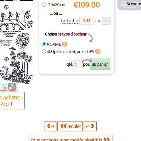
€
109.00
Scène a
20x20 cm
... ou ...
ta taille
cm
Choisir
le type d’pochoir
Y
NORME
3D (pour plâtre), prix +30%
X
qté:
pce.
 acheter :
Z ICI !
-1
reculer
+1
Tous pochoirs avec motifs répétitifs