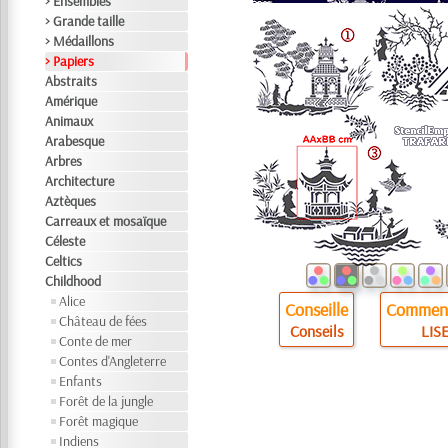
> Ensembles
> Grande taille
> Médaillons
> Papiers
Abstraits
Amérique
Animaux
Arabesque
Arbres
Architecture
Aztèques
Carreaux et mosaïque
Céleste
Celtics
Childhood
Alice
Conseille
Comment
Château de fées
Conseils
LISE
Conte de mer
Contes d'Angleterre
Enfants
Forêt de la jungle
Forêt magique
Indiens