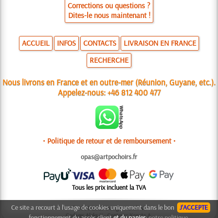
Corrections ou questions ?
Dites-le nous maintenant !
ACCUEIL
INFOS
CONTACTS
LIVRAISON EN FRANCE
RECHERCHE
Nous livrons en France et en outre-mer (Réunion, Guyane, etc.).
Appelez-nous:
+46 812 400 477
• Politique de retour et de remboursement •
opas@artpochoirs.fr
Tous les prix incluent la TVA
Ce site a recourt à l’usage de cookies uniquement dans le bon
J’ACCEPTE
© 2006-2025 Design: Natali M.
Codage: Aleks K.; Contenu: Konsta A.
fonctionnement du accès client
et du panier
:
notre politique.