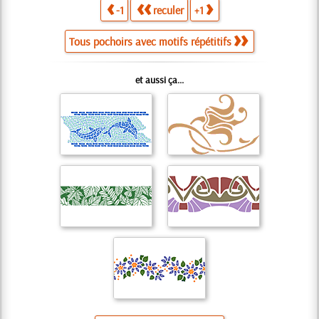
-1
reculer
+1
Tous pochoirs avec motifs répétitifs
et aussi ça...