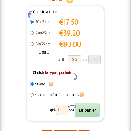
Choisir la taille
Z
€
17.50
10x11 cm
€
39.20
20x23 cm
€
80.00
31x35 cm
... ou ...
ta taille
cm
Choisir
le type d’pochoir
Y
NORME
3D (pour plâtre), prix +30%
X
qté:
pce.