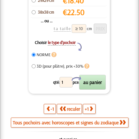
€
18.40
29x29 cm
€
22.50
38x38 cm
... ou ...
ta taille
cm
Choisir
le type d’pochoir
Y
NORME
3D (pour plâtre), prix +30%
X
qté:
pce.
-1
reculer
+1
Tous pochoirs avec horoscopes et signes du zodiaque