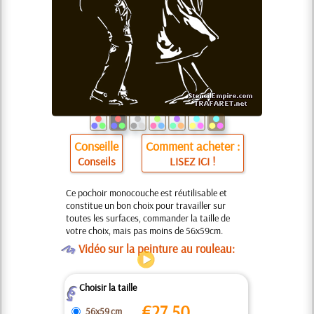
Conseille
Comment acheter :
Conseils
LISEZ ICI !
Ce pochoir monocouche est réutilisable et
constitue un bon choix pour travailler sur
toutes les surfaces, commander la taille de
votre choix, mais pas moins de 56x59cm.
O
Vidéo sur la peinture au rouleau:
Choisir la taille
Z
€
27.50
56x59 cm