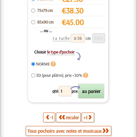
€
38.30
75x79 cm
€
45.00
85x90 cm
... ou ...
ta taille
cm
Choisir
le type d’pochoir
Y
NORME
3D (pour plâtre), prix +30%
X
qté:
pce.
-1
reculer
+1
Tous pochoirs avec notes et musicaux