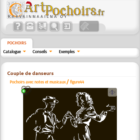
POCHOIRS
Catalogue
Conseils
Exemples
Couple de danseurs
/
Pochoirs avec notes et musicaux
figure44
a