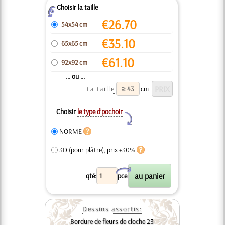
Choisir la taille
Z
€
26.70
54x54 cm
€
35.10
65x65 cm
€
61.10
92x92 cm
... ou ...
ta taille
cm
Choisir
le type d’pochoir
Y
NORME
3D (pour plâtre), prix +30%
X
qté:
pce.
Dessins assortis:
Bordure de fleurs de cloche 23