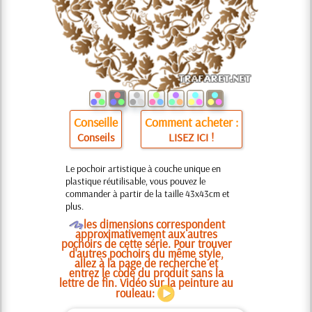
Conseille
Comment acheter :
Conseils
LISEZ ICI !
Le pochoir artistique à couche unique en
plastique réutilisable, vous pouvez le
commander à partir de la taille 43x43cm et
plus.
O
les dimensions correspondent
approximativement aux autres
pochoirs de cette série. Pour trouver
d'autres pochoirs du même style,
allez à la page de recherche et
entrez le code du produit sans la
lettre de fin. Vidéo sur la peinture au
rouleau: