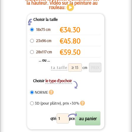
la hauteur. Vidéo sur la peinture au
rouleau:
Choisir la taille
Z
€
34.30
18x75 cm
€
45.80
23x96 cm
€
59.50
28x117 cm
... ou ...
ta taille
cm
Choisir
le type d’pochoir
Y
NORME
3D (pour plâtre), prix +30%
X
qté:
pce.