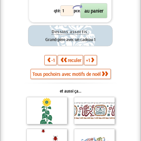
X
qté:
pce.
Dessins assortis:
Grand-père avec un cadeau 1
-1
reculer
+1
Tous pochoirs avec motifs de noël
et aussi ça...