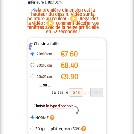
inférieure à 18x10cm.
O
la première dimension est la
hauteur du dessin. Vidéo sur la
peinture au rouleau:
Regardez
la vidéo :
comment décorer vos
fenêtres avec de la neige artificielle
en 52 secondes !
Choisir la taille
Z
€
7.60
20x10 cm
€
8.40
30x16 cm
€
9.90
40x21 cm
... ou ...
ta taille
cm
Choisir
le type d’pochoir
Y
NORME
3D (pour plâtre), prix +30%