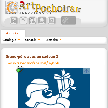
POCHOIRS
Catalogue
Conseils
Exemples
Grand-père avec un cadeau 2
/
Pochoirs avec motifs de Noël
ny027b
a