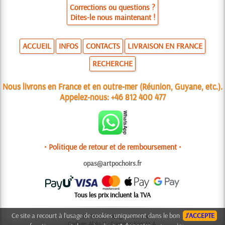
Corrections ou questions ?
Dites-le nous maintenant !
ACCUEIL
INFOS
CONTACTS
LIVRAISON EN FRANCE
RECHERCHE
Nous livrons en France et en outre-mer (Réunion, Guyane, etc.).
Appelez-nous:
+46 812 400 477
• Politique de retour et de remboursement •
opas@artpochoirs.fr
Tous les prix incluent la TVA
Ce site a recourt à l’usage de cookies uniquement dans le bon
J’ACCEPTE
© 2006-2025 Design: Natali M.
Codage: Aleks K.; Contenu: Konsta A.