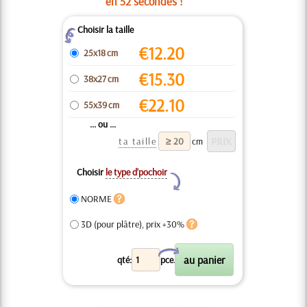
en 52 secondes !
Choisir la taille
Z
€
12.20
25x18 cm
€
15.30
38x27 cm
€
22.10
55x39 cm
... ou ...
ta taille
cm
Choisir
le type d’pochoir
Y
NORME
3D (pour plâtre), prix +30%
X
qté:
pce.