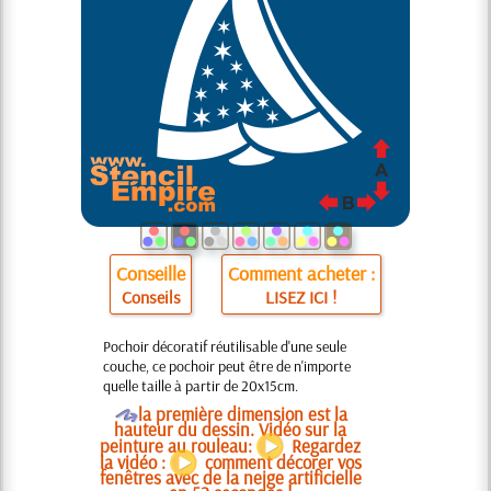
Conseille
Comment acheter :
Conseils
LISEZ ICI !
Pochoir décoratif réutilisable d'une seule
couche, ce pochoir peut être de n'importe
quelle taille à partir de 20x15cm.
O
la première dimension est la
hauteur du dessin. Vidéo sur la
peinture au rouleau:
Regardez
la vidéo :
comment décorer vos
fenêtres avec de la neige artificielle