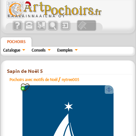
POCHOIRS
Catalogue
Conseils
Exemples
Sapin de Noël 5
/
Pochoirs avec motifs de Noël
nytree005
a