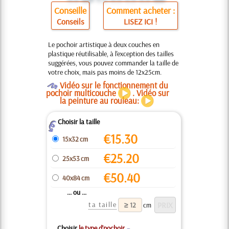
Conseille
Comment acheter :
Conseils
LISEZ ICI !
Le pochoir artistique à deux couches en
plastique réutilisable, à l'exception des tailles
suggérées, vous pouvez commander la taille de
votre choix, mais pas moins de 12x25cm.
O
Vidéo sur le fonctionnement du
pochoir multicouche
. Vidéo sur
la peinture au rouleau:
Choisir la taille
Z
€
15.30
15x32 cm
€
25.20
25x53 cm
€
50.40
40x84 cm
... ou ...
ta taille
cm
Choisir
le type d’pochoir