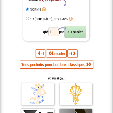
Y
NORME
3D (pour plâtre), prix +30%
X
qté:
pce.
-1
reculer
+1
Tous pochoirs pour bordures classiques
et aussi ça...