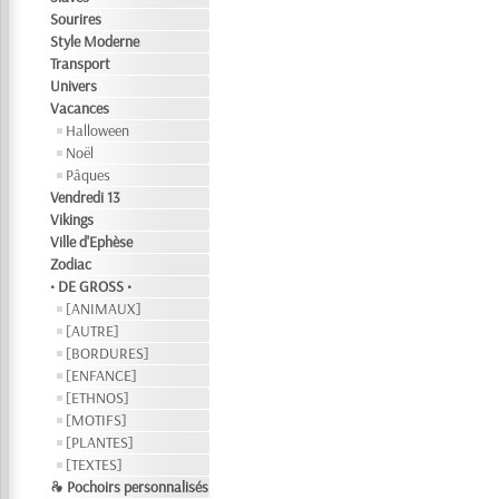
Sourires
Style Moderne
Transport
Univers
Vacances
Halloween
Noël
Pâques
Vendredi 13
Vikings
Ville d'Ephèse
Zodiac
• DE GROSS •
[ANIMAUX]
[AUTRE]
[BORDURES]
[ENFANCE]
[ETHNOS]
[MOTIFS]
[PLANTES]
[TEXTES]
❧ Pochoirs personnalisés