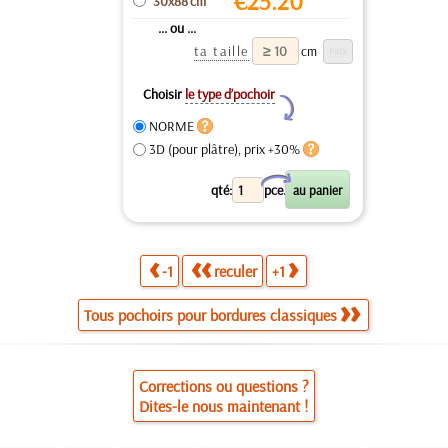
€
25.20
30x88 cm
... ou ...
ta taille
cm
Choisir
le type d’pochoir
Y
NORME
3D (pour plâtre), prix +30%
X
qté:
pce.
-1
reculer
+1
Tous pochoirs pour bordures classiques
Corrections ou questions ?
Dites-le nous maintenant !