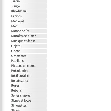
Jardin
Jungle
Khokhloma
Latinos
Médiéval
Mer
Monde de l'eau
Murales de la mer
Musique et danse
Objets
Orient
Ornements
Papillons
Phrases et lettres
Précolombien
Récif corallien
Renaissance
Roses
Rubans
Séries simples
Signes et logos
Silhouettes
Slaves