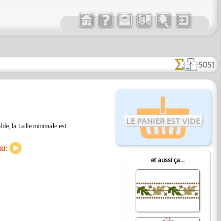
5051
LE PANIER EST VIDE
le, la taille minimale est
au:
et aussi ça...