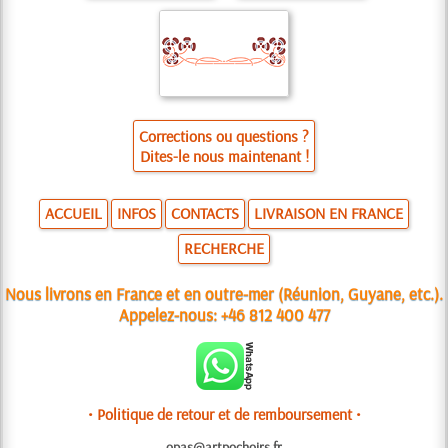
Corrections ou questions ?
Dites-le nous maintenant !
ACCUEIL
INFOS
CONTACTS
LIVRAISON EN FRANCE
RECHERCHE
Nous livrons en France et en outre-mer (Réunion, Guyane, etc.).
Appelez-nous:
+46 812 400 477
• Politique de retour et de remboursement •
opas@artpochoirs.fr