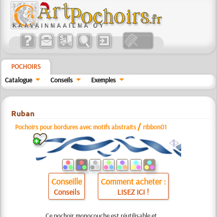
POCHOIRS
Catalogue
Conseils
Exemples
Ruban
/
Pochoirs pour bordures avec motifs abstraits
ribbon01
a
Conseille
Comment acheter :
Conseils
LISEZ ICI !
Ce pochoir monocouche est réutilisable et