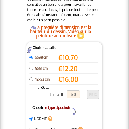
constitue un bon choix pour travailler sur
toutes les surfaces, le prix de toute taille peut
être calculé instantanément, mais le 5x39cm
est le plus petit possible.
O
la première dimension est la
hauteur du dessin. Vidéo sur la
peinture au rouleau:
Choisir la taille
Z
€
10.70
5x38 cm
€
12.20
8x61 cm
€
16.00
12x92 cm
... ou ...
ta taille
cm
Choisir
le type d’pochoir
Y
NORME