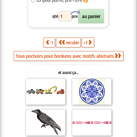
3D (pour plâtre), prix +30%
X
qté:
pce.
-1
reculer
+1
Tous pochoirs pour bordures avec motifs abstraits
et aussi ça...