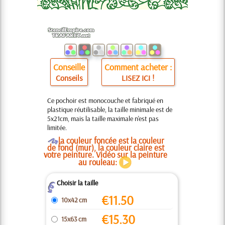
Conseille
Comment acheter :
Conseils
LISEZ ICI !
Ce pochoir est monocouche et fabriqué en
plastique réutilisable, la taille minimale est de
5x21cm, mais la taille maximale n'est pas
limitée.
O
la couleur foncée est la couleur
de fond (mur), la couleur claire est
votre peinture. Vidéo sur la peinture
au rouleau:
Choisir la taille
Z
€
11.50
10x42 cm
€
15.30
15x63 cm