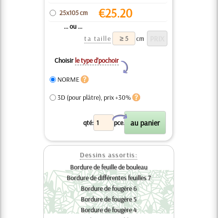
€
25.20
25x105 cm
... ou ...
ta taille
cm
Choisir
le type d’pochoir
Y
NORME
3D (pour plâtre), prix +30%
X
qté:
pce.
Dessins assortis:
Bordure de feuille de bouleau
Bordure de différentes feuilles 7
Bordure de fougère 6
Bordure de fougère 5
Bordure de fougère 4