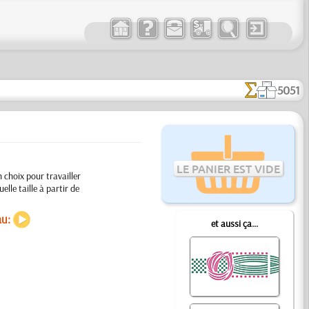
5051
LE PANIER EST VIDE
 choix pour travailler
lle taille à partir de
au:
et aussi ça...