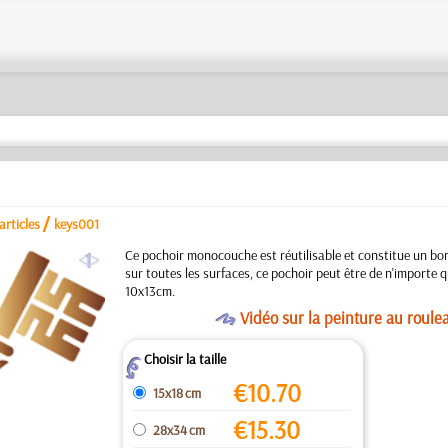
/
articles
keys001
a
Ce pochoir monocouche est réutilisable et constitue un bon
sur toutes les surfaces, ce pochoir peut être de n'importe que
10x13cm.
O
Vidéo sur la peinture au roule
Choisir la taille
Z
€
10.70
15x18 cm
€
15.30
28x34 cm