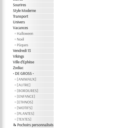
Sourires
Style Moderne
Transport
Univers
Vacances
Halloween
Noël
Pâques
Vendredi 13
Vikings
Ville d'Ephèse
Zodiac
• DE GROSS •
[ANIMAUX]
[AUTRE]
[BORDURES]
[ENFANCE]
[ETHNOS]
[MOTIFS]
[PLANTES]
[TEXTES]
❧ Pochoirs personnalisés