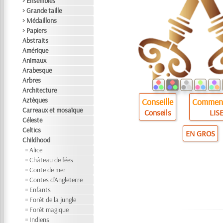
> Ensembles
> Grande taille
> Médaillons
> Papiers
Abstraits
Amérique
Animaux
Arabesque
Arbres
Architecture
Aztèques
Conseille
Comment
Carreaux et mosaïque
Conseils
LISE
Céleste
Celtics
EN GROS
Childhood
Alice
Château de fées
Conte de mer
Contes d'Angleterre
Enfants
Forêt de la jungle
Forêt magique
Indiens