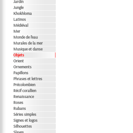
Jardin
Jungle
Khokhloma
Latinos
Médiéval
Mer
Monde de l'eau
Murales de la mer
Musique et danse
Objets
Orient
Ornements
Papillons
Phrases et lettres
Précolombien
Récif corallien
Renaissance
Roses
Rubans
Séries simples
Signes et logos
Silhouettes
Slaves