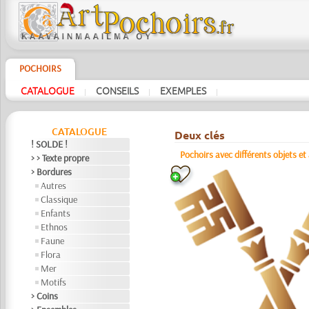
POCHOIRS
CATALOGUE
CONSEILS
EXEMPLES
|
|
|
CATALOGUE
Deux clés
! SOLDE !
Pochoirs avec différents objets et 
> > Texte propre
> Bordures
Autres
Classique
Enfants
Ethnos
Faune
Flora
Mer
Motifs
> Coins