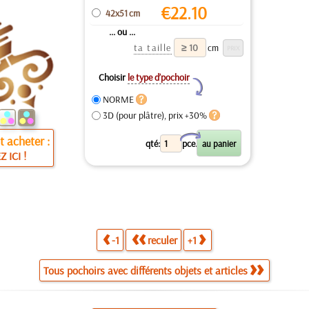
€
22.10
42x51 cm
... ou ...
ta taille
cm
Choisir
le type d’pochoir
Y
NORME
3D (pour plâtre), prix +30%
X
 acheter :
qté:
pce.
Z ICI !
-1
reculer
+1
Tous pochoirs avec différents objets et articles