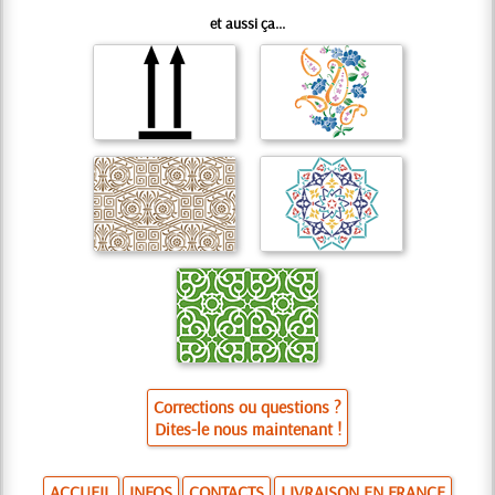
et aussi ça...
Corrections ou questions ?
Dites-le nous maintenant !
ACCUEIL
INFOS
CONTACTS
LIVRAISON EN FRANCE