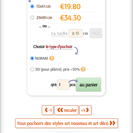
€
19.80
13x41 cm
€
34.30
29x90 cm
... ou ...
ta taille
cm
Choisir
le type d’pochoir
Y
NORME
3D (pour plâtre), prix +30%
X
qté:
pce.
-1
reculer
+1
Tous pochoirs des styles art nouveau et art déco