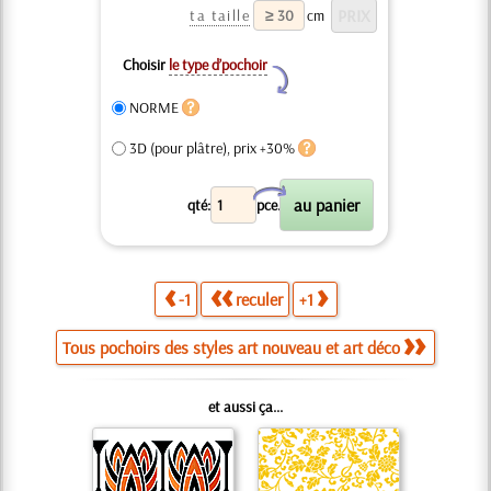
ta taille
cm
Choisir
le type d’pochoir
Y
NORME
3D (pour plâtre), prix +30%
X
qté:
pce.
-1
reculer
+1
Tous pochoirs des styles art nouveau et art déco
et aussi ça...