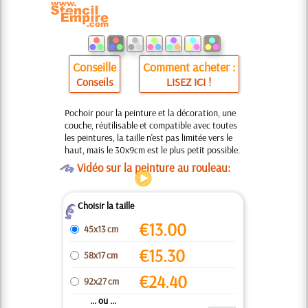
Conseille
Comment acheter :
Conseils
LISEZ ICI !
Pochoir pour la peinture et la décoration, une
couche, réutilisable et compatible avec toutes
les peintures, la taille n'est pas limitée vers le
haut, mais le 30x9cm est le plus petit possible.
O
Vidéo sur la peinture au rouleau:
Choisir la taille
Z
€
13.00
45x13 cm
€
15.30
58x17 cm
€
24.40
92x27 cm
... ou ...