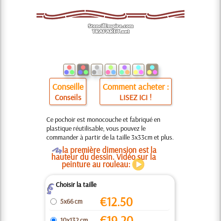
Conseille
Comment acheter :
Conseils
LISEZ ICI !
Ce pochoir est monocouche et fabriqué en
plastique réutilisable, vous pouvez le
commander à partir de la taille 3x33cm et plus.
O
la première dimension est la
hauteur du dessin. Vidéo sur la
peinture au rouleau:
Choisir la taille
Z
€
12.50
5x66 cm
€
19.20
10x132 cm