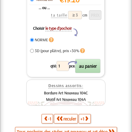
... ou ...
ta taille
cm
Choisir
le type d’pochoir
Y
NORME
3D (pour plâtre), prix +30%
X
qté:
pce.
Dessins assortis:
Bordure Art Nouveau 104C
Motif Art Nouveau 104A
-1
reculer
+1
Tous pochoirs des styles art nouveau et art déco