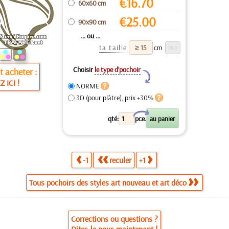
€
16.70
60x60 cm
€
25.00
90x90 cm
... ou ...
ta taille
cm
Choisir
le type d’pochoir
 acheter :
Y
Z ICI !
NORME
3D (pour plâtre), prix +30%
X
qté:
pce.
-1
reculer
+1
Tous pochoirs des styles art nouveau et art déco
Corrections ou questions ?