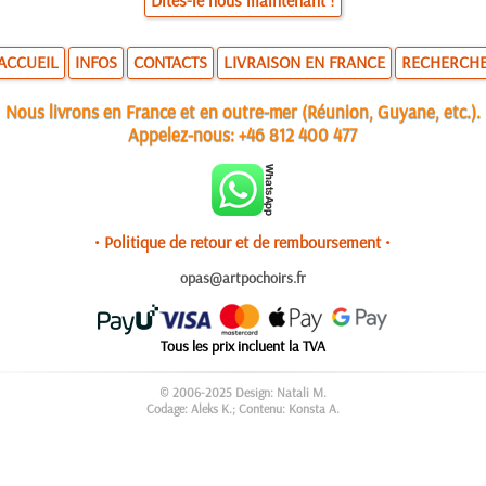
Dites-le nous maintenant !
ACCUEIL
INFOS
CONTACTS
LIVRAISON EN FRANCE
RECHERCH
Nous livrons en France et en outre-mer (Réunion, Guyane, etc.).
Appelez-nous:
+46 812 400 477
• Politique de retour et de remboursement •
opas@artpochoirs.fr
Tous les prix incluent la TVA
© 2006-2025 Design: Natali M.
Codage: Aleks K.; Contenu: Konsta A.