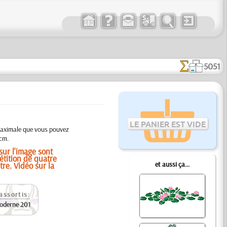
5051
LE PANIER EST VIDE
e maximale que vous pouvez
cm.
 sur l'image sont
tition de quatre
et aussi ça...
tre. Vidéo sur la
assortis:
oderne 201