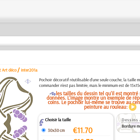
/
t Art déco
inter201a
a
Pochoir décoratif réutilisable d'une seule couche, la taill
commander n'est pas limitée, mais le minimum est de 15x15
O
les tailles du dessin tel qu'il est montré
données. L'image montre un exemple de répé
coins. Le pochoir lui-même se trouve au cen
peinture au rouleau:
Choisir la taille
Dessins 
Z
Bordure m
€
11.70
30x30 cm