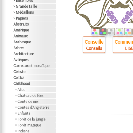
> Ensembles
> Grande taille
> Médaillons
> Papiers
Abstraits
Amérique
Animaux
Conseille
Comment
Arabesque
Arbres
Conseils
LISE
Architecture
Aztèques
Carreaux et mosaïque
Céleste
Celtics
Childhood
Alice
Château de fées
Conte de mer
Contes d'Angleterre
Enfants
Forêt de la jungle
Forêt magique
Indiens