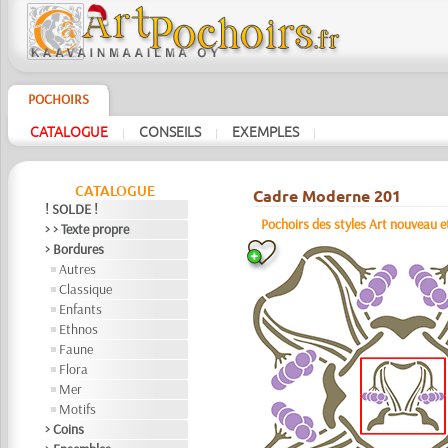
POCHOIRS
CATALOGUE
CONSEILS
EXEMPLES
|
|
|
CATALOGUE
Cadre Moderne 201
! SOLDE !
Pochoirs des styles Art nouveau e
> > Texte propre
> Bordures
Autres
Classique
Enfants
Ethnos
Faune
Flora
Mer
Motifs
> Coins