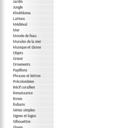
Jardin
Jungle
Khokhloma
Latinos
Médiéval
Mer
Monde de l'eau
Murales de la mer
Musique et danse
Objets
Orient
Ornements
Papillons
Phrases et lettres
Précolombien
Récif corallien
Renaissance
Roses
Rubans
Séries simples
Signes et logos
Silhouettes
Slaves