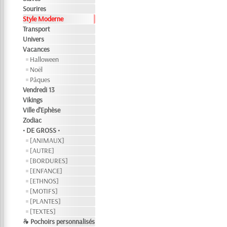
Sourires
Style Moderne
Transport
Univers
Vacances
Halloween
Noël
Pâques
Vendredi 13
Vikings
Ville d'Ephèse
Zodiac
• DE GROSS •
[ANIMAUX]
[AUTRE]
[BORDURES]
[ENFANCE]
[ETHNOS]
[MOTIFS]
[PLANTES]
[TEXTES]
❧ Pochoirs personnalisés