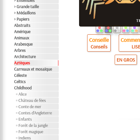
> Ensembles
> Grande taille
> Médaillons
> Papiers
Abstraits
Amérique
Animaux
Conseille
Comment
Arabesque
Conseils
LISE
Arbres
Architecture
EN GROS
Aztèques
Carreaux et mosaïque
Céleste
Celtics
Childhood
Alice
Château de fées
Conte de mer
Contes d'Angleterre
Enfants
Forêt de la jungle
Forêt magique
Indiens