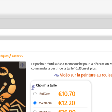
/
tèques
aztec25
a
Le pochoir réutilisable à monocouche pour la décoration, 
commander à partir de la taille 16x13cm et plus.
O
Vidéo sur la peinture au roule
Choisir la taille
Z
€
10.70
16x13 cm
€
12.20
25x20 cm