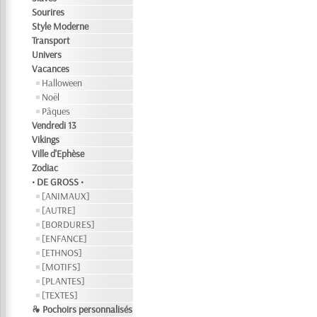
Sourires
Style Moderne
Transport
Univers
Vacances
Halloween
Noël
Pâques
Vendredi 13
Vikings
Ville d'Ephèse
Zodiac
• DE GROSS •
[ANIMAUX]
[AUTRE]
[BORDURES]
[ENFANCE]
[ETHNOS]
[MOTIFS]
[PLANTES]
[TEXTES]
❧ Pochoirs personnalisés