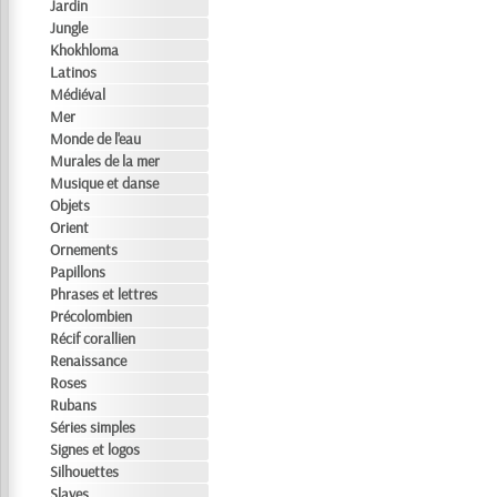
Jardin
Jungle
Khokhloma
Latinos
Médiéval
Mer
Monde de l'eau
Murales de la mer
Musique et danse
Objets
Orient
Ornements
Papillons
Phrases et lettres
Précolombien
Récif corallien
Renaissance
Roses
Rubans
Séries simples
Signes et logos
Silhouettes
Slaves