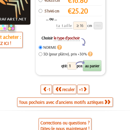
€
16.80
40x33 cm
€
25.20
57x46 cm
... ou ...
ta taille
cm
 acheter :
Choisir
le type d’pochoir
Y
Z ICI !
NORME
3D (pour plâtre), prix +30%
X
qté:
pce.
-1
reculer
+1
Tous pochoirs avec d'anciens motifs aztèques
Corrections ou questions ?
Dites-le nous maintenant !