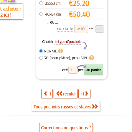
€
25.20
25x53 cm
 acheter :
€
50.40
40x84 cm
Z ICI !
... ou ...
ta taille
cm
Choisir
le type d’pochoir
Y
NORME
3D (pour plâtre), prix +30%
X
qté:
pce.
-1
reculer
+1
Tous pochoirs russes et slaves
Corrections ou questions ?