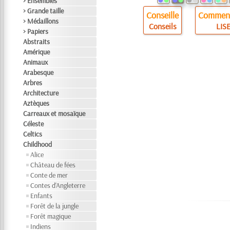
> Ensembles
> Grande taille
Conseille
Comment
> Médaillons
Conseils
LISE
> Papiers
Abstraits
Amérique
Animaux
Arabesque
Arbres
Architecture
Aztèques
Carreaux et mosaïque
Céleste
Celtics
Childhood
Alice
Château de fées
Conte de mer
Contes d'Angleterre
Enfants
Forêt de la jungle
Forêt magique
Indiens