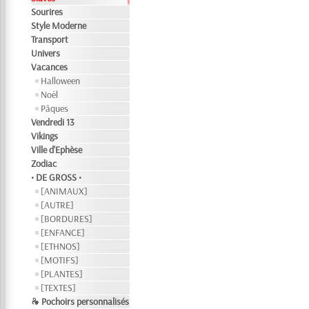
Sourires
Style Moderne
Transport
Univers
Vacances
Halloween
Noël
Pâques
Vendredi 13
Vikings
Ville d'Ephèse
Zodiac
• DE GROSS •
[ANIMAUX]
[AUTRE]
[BORDURES]
[ENFANCE]
[ETHNOS]
[MOTIFS]
[PLANTES]
[TEXTES]
❧ Pochoirs personnalisés