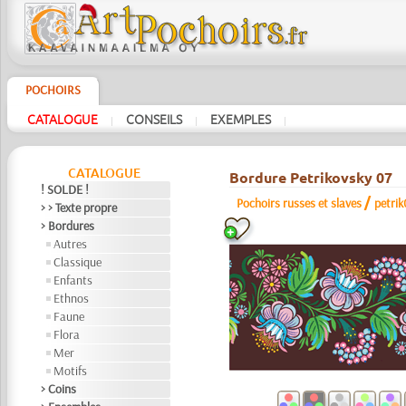
POCHOIRS
CATALOGUE
CONSEILS
EXEMPLES
|
|
|
CATALOGUE
Bordure Petrikovsky 07
! SOLDE !
/
Pochoirs russes et slaves
petri
> > Texte propre
> Bordures
Autres
Classique
Enfants
Ethnos
Faune
Flora
Mer
Motifs
> Coins