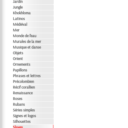
Jardin
Jungle
Khokhloma
Latinos
Médiéval
Mer
Monde de l'eau
Murales de la mer
Musique et danse
Objets
Orient
Ornements
Papillons
Phrases et lettres
Précolombien
Récif corallien
Renaissance
Roses
Rubans
Séries simples
Signes et logos
Silhouettes
Slaves