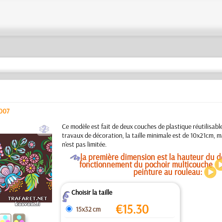
k007
b
Ce modèle est fait de deux couches de plastique réutilisabl
travaux de décoration, la taille minimale est de 10x21cm, ma
n'est pas limitée.
O
la première dimension est la hauteur du de
fonctionnement du pochoir multicouche
peinture au rouleau:
Choisir la taille
Z
€
15.30
15x32 cm