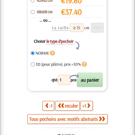
€
19.80
42x42 cm
€
37.40
68x68 cm
... ou ...
ta taille
cm
Choisir
le type d’pochoir
Y
NORME
3D (pour plâtre), prix +30%
X
qté:
pce.
-1
reculer
+1
Tous pochoirs avec motifs abstraits