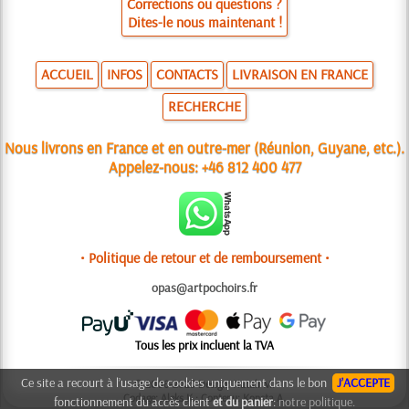
Corrections ou questions ?
Dites-le nous maintenant !
ACCUEIL
INFOS
CONTACTS
LIVRAISON EN FRANCE
RECHERCHE
Nous livrons en France et en outre-mer (Réunion, Guyane, etc.).
Appelez-nous:
+46 812 400 477
• Politique de retour et de remboursement •
opas@artpochoirs.fr
Tous les prix incluent la TVA
Ce site a recourt à l’usage de cookies uniquement dans le bon
J’ACCEPTE
© 2006-2025 Design: Natali M.
Codage: Aleks K.; Contenu: Konsta A.
fonctionnement du accès client
et du panier
:
notre politique.