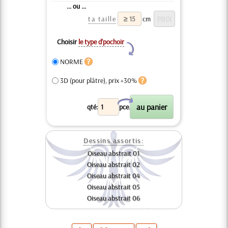
... ou ...
ta taille
cm
Choisir
le type d’pochoir
Y
NORME
3D (pour plâtre), prix +30%
X
qté:
pce.
Dessins assortis:
Oiseau abstrait 01
Oiseau abstrait 02
Oiseau abstrait 04
Oiseau abstrait 05
Oiseau abstrait 06