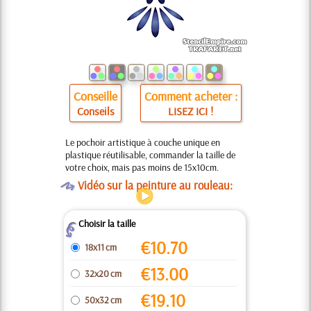
Conseille
Comment acheter :
Conseils
LISEZ ICI !
Le pochoir artistique à couche unique en
plastique réutilisable, commander la taille de
votre choix, mais pas moins de 15x10cm.
O
Vidéo sur la peinture au rouleau:
Choisir la taille
Z
€
10.70
18x11 cm
€
13.00
32x20 cm
€
19.10
50x32 cm