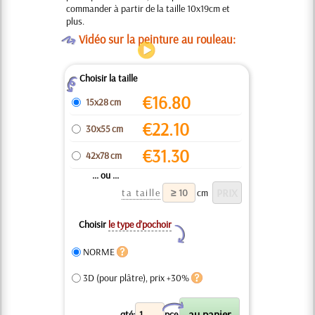
commander à partir de la taille 10x19cm et
plus.
O
Vidéo sur la peinture au rouleau:
Choisir la taille
Z
€
16.80
15x28 cm
€
22.10
30x55 cm
€
31.30
42x78 cm
... ou ...
ta taille
cm
Choisir
le type d’pochoir
Y
NORME
3D (pour plâtre), prix +30%
X
qté:
pce.