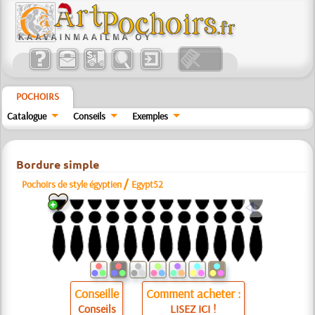
POCHOIRS
Catalogue
Conseils
Exemples
Bordure simple
/
Pochoirs de style égyptien
Egypt52
a
Conseille
Comment acheter :
Conseils
LISEZ ICI !