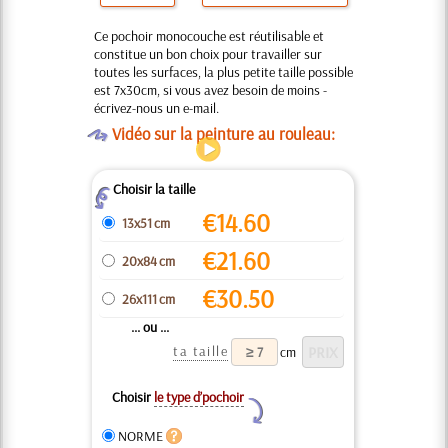
Ce pochoir monocouche est réutilisable et
constitue un bon choix pour travailler sur
toutes les surfaces, la plus petite taille possible
est 7x30cm, si vous avez besoin de moins -
écrivez-nous un e-mail.
O
Vidéo sur la peinture au rouleau:
Choisir la taille
Z
€
14.60
13x51 cm
€
21.60
20x84 cm
€
30.50
26x111 cm
... ou ...
ta taille
cm
Choisir
le type d’pochoir
Y
NORME