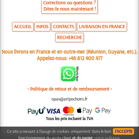
Corrections ou questions ?
Dites-le nous maintenant !
ACCUEIL
INFOS
CONTACTS
LIVRAISON EN FRANCE
RECHERCHE
Nous livrons en France et en outre-mer (Réunion, Guyane, etc.).
Appelez-nous:
+46 812 400 477
• Politique de retour et de remboursement •
opas@artpochoirs.fr
Tous les prix incluent la TVA
Ce site a recourt à l’usage de cookies uniquement dans le bon
J’ACCEPTE
© 2006-2025 Design: Natali M.
Codage: Aleks K.; Contenu: Konsta A.
fonctionnement du accès client
et du panier
:
notre politique.