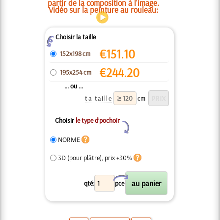
partir de la composition à l'image.
Vidéo sur la peinture au rouleau:
Choisir la taille
Z
€
151.10
152x198 cm
€
244.20
195x254 cm
... ou ...
ta taille
cm
Choisir
le type d’pochoir
Y
NORME
3D (pour plâtre), prix +30%
X
qté:
pce.