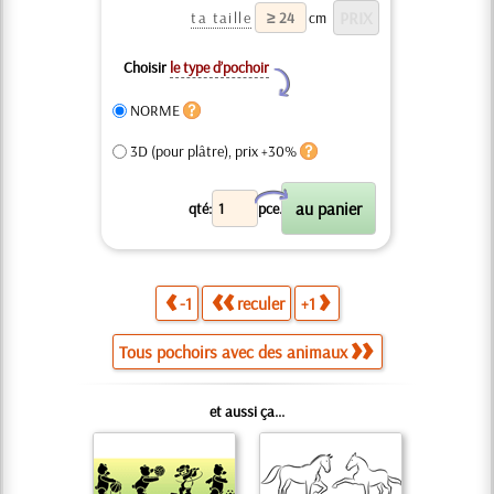
ta taille
cm
Choisir
le type d’pochoir
Y
NORME
3D (pour plâtre), prix +30%
X
qté:
pce.
-1
reculer
+1
Tous pochoirs avec des animaux
et aussi ça...