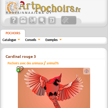
POCHOIRS
Catalogue
Conseils
Exemples
Cardinal rouge 3
/
Pochoirs avec des animaux
animal76
b