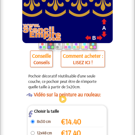
Conseille
Comment acheter :
Conseils
LISEZ ICI !
Pochoir décoratif réutilisable d'une seule
couche, ce pochoir peut être de n'importe
quelle taille à partir de 5x20cm.
O
Vidéo sur la peinture au rouleau:
Choisir la taille
Z
€
14.40
8x30 cm
€
17.40
12x48 cm