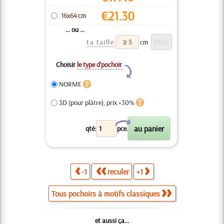
€
21.30
16x64 cm
... ou ...
ta taille
cm
Choisir
le type d’pochoir
Y
NORME
3D (pour plâtre), prix +30%
X
qté:
pce.
-1
reculer
+1
Tous pochoirs à motifs classiques
et aussi ça...