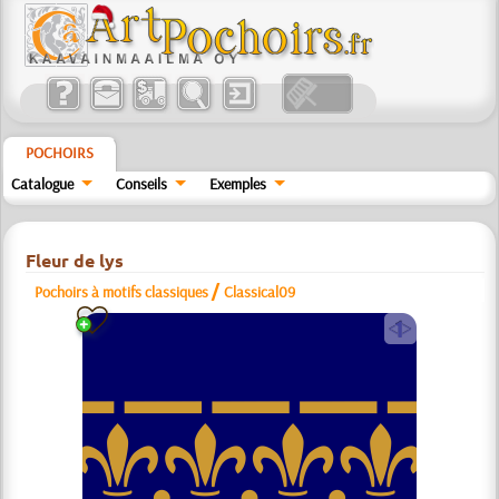
POCHOIRS
Catalogue
Conseils
Exemples
Fleur de lys
/
Pochoirs à motifs classiques
Classical09
a