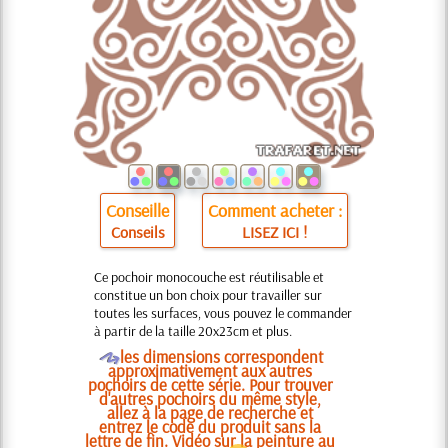
Conseille
Comment acheter :
Conseils
LISEZ ICI !
Ce pochoir monocouche est réutilisable et
constitue un bon choix pour travailler sur
toutes les surfaces, vous pouvez le commander
à partir de la taille 20x23cm et plus.
O
les dimensions correspondent
approximativement aux autres
pochoirs de cette série. Pour trouver
d'autres pochoirs du même style,
allez à la page de recherche et
entrez le code du produit sans la
lettre de fin. Vidéo sur la peinture au