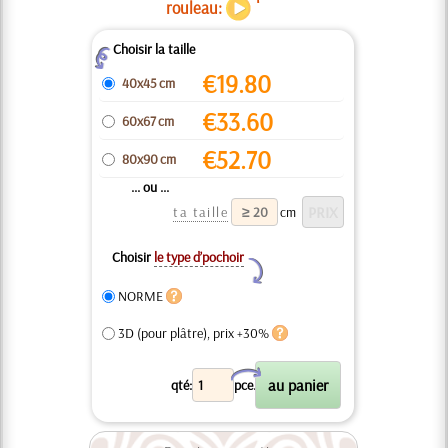
rouleau:
Choisir la taille
Z
€
19.80
40x45 cm
€
33.60
60x67 cm
€
52.70
80x90 cm
... ou ...
ta taille
cm
Choisir
le type d’pochoir
Y
NORME
3D (pour plâtre), prix +30%
X
qté:
pce.