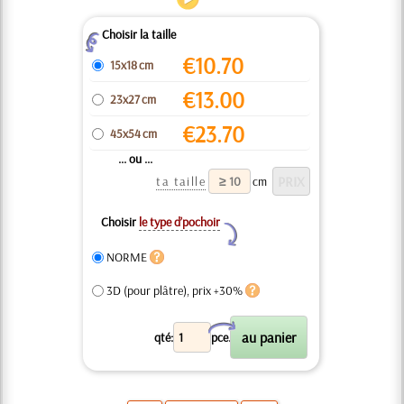
Choisir la taille
Z
€
10.70
15x18 cm
€
13.00
23x27 cm
€
23.70
45x54 cm
... ou ...
ta taille
cm
Choisir
le type d’pochoir
Y
NORME
3D (pour plâtre), prix +30%
X
qté:
pce.