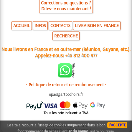
Corrections ou questions ?
Dites-le nous maintenant !
ACCUEIL
INFOS
CONTACTS
LIVRAISON EN FRANCE
RECHERCHE
Nous livrons en France et en outre-mer (Réunion, Guyane, etc.).
Appelez-nous:
+46 812 400 477
• Politique de retour et de remboursement •
opas@artpochoirs.fr
Tous les prix incluent la TVA
Ce site a recourt à l’usage de cookies uniquement dans le bon
J’ACCEPTE
© 2006-2025 Design: Natali M.
Codage: Aleks K.; Contenu: Konsta A.
fonctionnement du accès client
et du panier
:
notre politique.