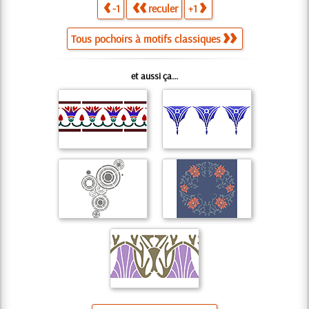
-1
reculer
+1
Tous pochoirs à motifs classiques
et aussi ça...