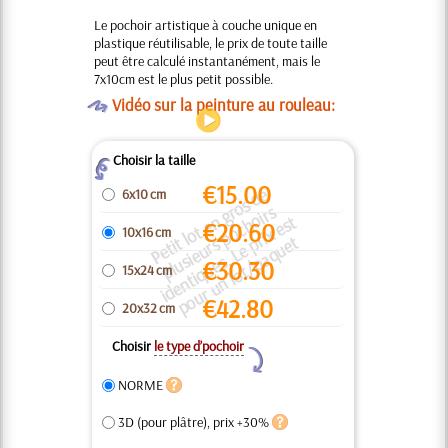
Le pochoir artistique à couche unique en
plastique réutilisable, le prix de toute taille
peut être calculé instantanément, mais le
7x10cm est le plus petit possible.
O
Vidéo sur la peinture au rouleau:
Choisir la taille
Z
€
15.00
P
e
ti
t l
o
t
e
n
g
o
s
d
e
pl
u
si
e
u
r
p
o
c
h
oi
r
i
d
e
n
ti
q
u
e
s.
L
e
ri
x
e
s
p
o
u
r
u
n l
o
t
/
p
a
q
u
e
6x10 cm
r
s
t
€
20.60
10x16 cm
s
p
t
€
30.30
15x24 cm
€
42.80
20x32 cm
Choisir
le type d’pochoir
Y
NORME
3D (pour plâtre), prix +30%