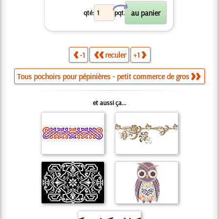
X
qté:
pqt.
-1
reculer
+1
Tous pochoirs pour pépinières - petit commerce de gros
et aussi ça...