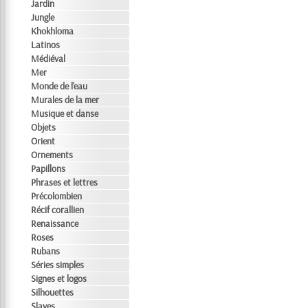
Jardin
Jungle
Khokhloma
Latinos
Médiéval
Mer
Monde de l'eau
Murales de la mer
Musique et danse
Objets
Orient
Ornements
Papillons
Phrases et lettres
Précolombien
Récif corallien
Renaissance
Roses
Rubans
Séries simples
Signes et logos
Silhouettes
Slaves