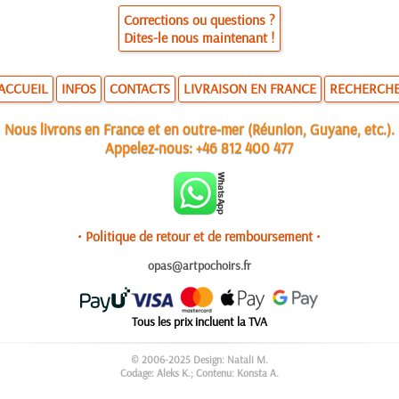
Corrections ou questions ?
Dites-le nous maintenant !
ACCUEIL
INFOS
CONTACTS
LIVRAISON EN FRANCE
RECHERCH
Nous livrons en France et en outre-mer (Réunion, Guyane, etc.).
Appelez-nous:
+46 812 400 477
• Politique de retour et de remboursement •
opas@artpochoirs.fr
Tous les prix incluent la TVA
© 2006-2025 Design: Natali M.
Codage: Aleks K.; Contenu: Konsta A.