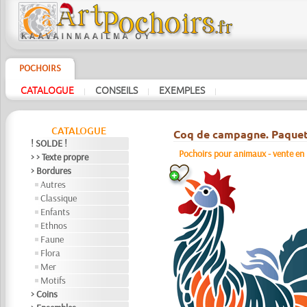
POCHOIRS
CATALOGUE
CONSEILS
EXEMPLES
|
|
|
CATALOGUE
Coq de campagne. Paquet 
! SOLDE !
Pochoirs pour animaux - vente en p
> > Texte propre
> Bordures
Autres
Classique
Enfants
Ethnos
Faune
Flora
Mer
Motifs
> Coins