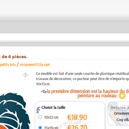
de 6 pièces.
/
etits lots
ornament012a-opt
a
Ce modèle est fait d'une seule couche de plastique réutilisa
travaux de décoration, ce pochoir peut être de n'importe que
10x13cm.
O
la première dimension est la hauteur du de
peinture au rouleau:
Choisir la taille
Dessins a
Z
Ornement
e
ti
t l
o
t
n
g
o
s
d
e
pl
u
s
i
u
r
s
p
o
h
oi
r
i
d
e
n
q
u
e
s.
L
e
p
ri
e
s
t
p
u
r
u
l
o
t
/
p
a
q
u
e
€
18.90
10x12 cm
r
s
Coq vill
€
26.70
15x19 cm