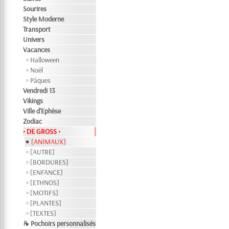
Sourires
Style Moderne
Transport
Univers
Vacances
Halloween
Noël
Pâques
Vendredi 13
Vikings
Ville d'Ephèse
Zodiac
• DE GROSS •
[ANIMAUX]
[AUTRE]
[BORDURES]
[ENFANCE]
[ETHNOS]
[MOTIFS]
[PLANTES]
[TEXTES]
❧ Pochoirs personnalisés