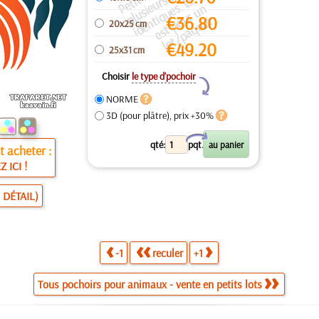
e
c
x
P
e
n
€
36.80
ti
o
t
20x25 cm
€
49.20
25x31 cm
Choisir
le type d’pochoir
Y
NORME
3D (pour plâtre), prix +30%
X
qté:
pqt.
 acheter :
Z ICI !
 DÉTAIL)
-1
reculer
+1
Tous pochoirs pour animaux - vente en petits lots