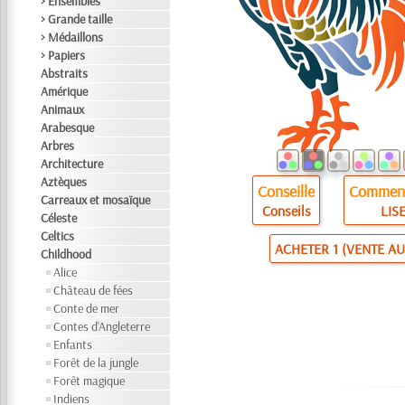
> Ensembles
> Grande taille
> Médaillons
> Papiers
Abstraits
Amérique
Animaux
Arabesque
Arbres
Architecture
Aztèques
Conseille
Comment
Carreaux et mosaïque
Conseils
LISE
Céleste
Celtics
ACHETER 1 (VENTE AU
Childhood
Alice
Château de fées
Conte de mer
Contes d'Angleterre
Enfants
Forêt de la jungle
Forêt magique
Indiens