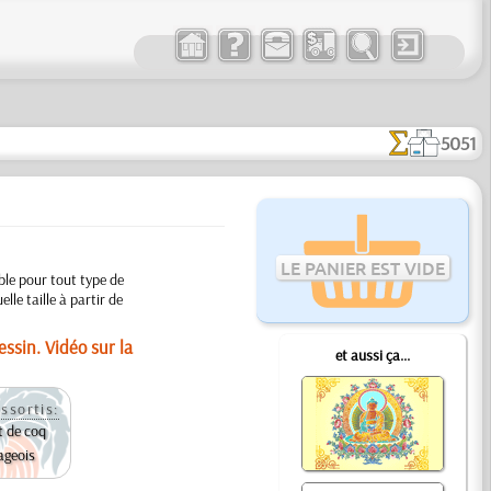
5051
LE PANIER EST VIDE
ble pour tout type de
lle taille à partir de
ssin. Vidéo sur la
et aussi ça...
ssortis:
 de coq
ageois