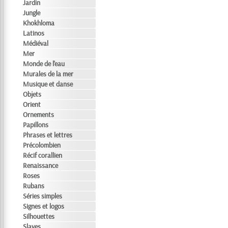
Jardin
Jungle
Khokhloma
Latinos
Médiéval
Mer
Monde de l'eau
Murales de la mer
Musique et danse
Objets
Orient
Ornements
Papillons
Phrases et lettres
Précolombien
Récif corallien
Renaissance
Roses
Rubans
Séries simples
Signes et logos
Silhouettes
Slaves