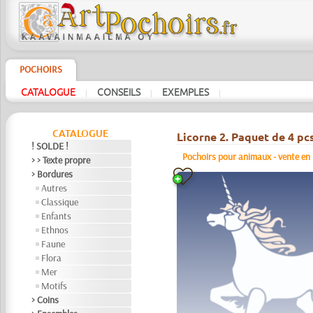
POCHOIRS
CATALOGUE
CONSEILS
EXEMPLES
|
|
|
CATALOGUE
Licorne 2. Paquet de 4 pcs
! SOLDE !
Pochoirs pour animaux - vente en p
> > Texte propre
> Bordures
Autres
Classique
Enfants
Ethnos
Faune
Flora
Mer
Motifs
> Coins