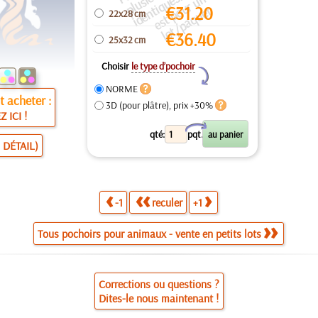
e
c
x
P
e
n
€
31.20
ti
o
t
22x28 cm
€
36.40
25x32 cm
Choisir
le type d’pochoir
Y
NORME
 acheter :
3D (pour plâtre), prix +30%
Z ICI !
X
qté:
pqt.
 DÉTAIL)
-1
reculer
+1
Tous pochoirs pour animaux - vente en petits lots
Corrections ou questions ?
Dites-le nous maintenant !