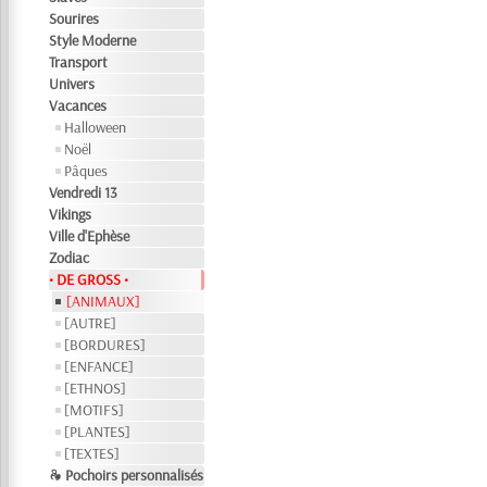
Sourires
Style Moderne
Transport
Univers
Vacances
Halloween
Noël
Pâques
Vendredi 13
Vikings
Ville d'Ephèse
Zodiac
• DE GROSS •
[ANIMAUX]
[AUTRE]
[BORDURES]
[ENFANCE]
[ETHNOS]
[MOTIFS]
[PLANTES]
[TEXTES]
❧ Pochoirs personnalisés