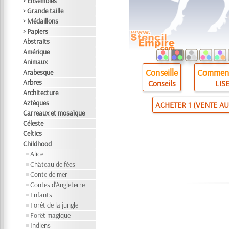
> Ensembles
> Grande taille
> Médaillons
> Papiers
Abstraits
Amérique
Animaux
Conseille
Comment
Arabesque
Arbres
Conseils
LISE
Architecture
Aztèques
ACHETER 1 (VENTE AU
Carreaux et mosaïque
Céleste
Celtics
Childhood
Alice
Château de fées
Conte de mer
Contes d'Angleterre
Enfants
Forêt de la jungle
Forêt magique
Indiens