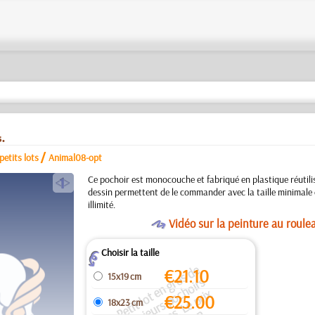
.
/
etits lots
Animal08-opt
a
Ce pochoir est monocouche et fabriqué en plastique réutilis
dessin permettent de le commander avec la taille minimale
illimité.
O
Vidéo sur la peinture au roule
Choisir la taille
Z
e
ti
t l
o
t
n
g
o
s
d
e
pl
u
s
i
u
r
s
p
o
h
oi
r
i
d
e
n
q
u
e
s.
L
e
p
ri
e
s
t
p
u
r
u
l
o
t
/
p
a
q
u
e
€
21.10
15x19 cm
r
s
€
25.00
18x23 cm