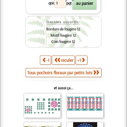
X
qté:
pqt.
Dessins assortis:
Bordure de fougère 12
Motif fougère 12
Coin fougère 12
-1
reculer
+1
Tous pochoirs floraux par petits lots
et aussi ça...