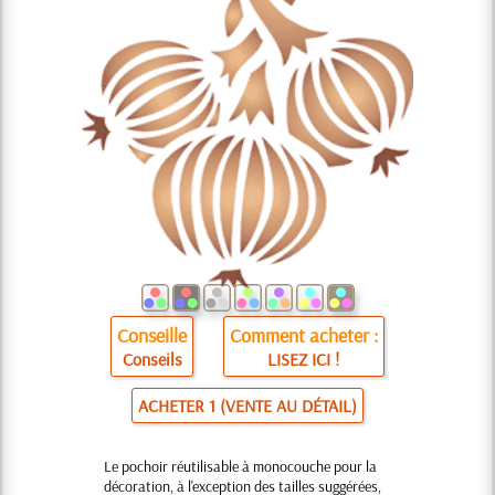
Conseille
Comment acheter :
Conseils
LISEZ ICI !
ACHETER 1 (VENTE AU DÉTAIL)
Le pochoir réutilisable à monocouche pour la
décoration, à l'exception des tailles suggérées,