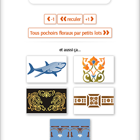
-1
reculer
+1
Tous pochoirs floraux par petits lots
et aussi ça...