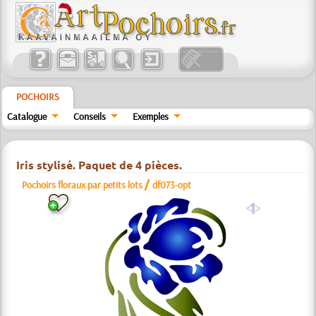
POCHOIRS
Catalogue
Conseils
Exemples
Iris stylisé. Paquet de 4 pièces.
/
Pochoirs floraux par petits lots
df073-opt
a