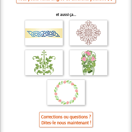
et aussi ça...
Corrections ou questions ?
Dites-le nous maintenant !